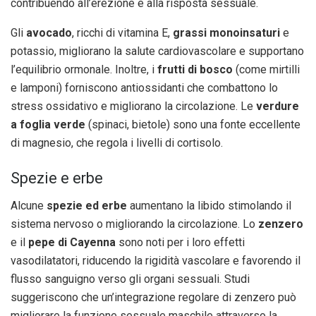
contribuendo all’erezione e alla risposta sessuale.
Gli
avocado
, ricchi di vitamina E,
grassi monoinsaturi
e
potassio, migliorano la salute cardiovascolare e supportano
l’equilibrio ormonale. Inoltre, i
frutti di bosco
(come mirtilli
e lamponi) forniscono antiossidanti che combattono lo
stress ossidativo e migliorano la circolazione. Le
verdure
a foglia verde
(spinaci, bietole) sono una fonte eccellente
di magnesio, che regola i livelli di cortisolo.
Spezie e erbe
Alcune
spezie ed erbe
aumentano la libido stimolando il
sistema nervoso o migliorando la circolazione. Lo
zenzero
e il
pepe di Cayenna
sono noti per i loro effetti
vasodilatatori, riducendo la rigidità vascolare e favorendo il
flusso sanguigno verso gli organi sessuali. Studi
suggeriscono che un’integrazione regolare di zenzero può
migliorare la funzione sessuale maschile attraverso la