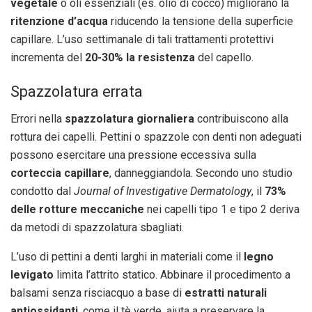
vegetale
o oli essenziali (es. olio di cocco) migliorano la
ritenzione d’acqua
riducendo la tensione della superficie
capillare. L’uso settimanale di tali trattamenti protettivi
incrementa del
20-30% la resistenza
del capello.
Spazzolatura errata
Errori nella
spazzolatura giornaliera
contribuiscono alla
rottura dei capelli. Pettini o spazzole con denti non adeguati
possono esercitare una pressione eccessiva sulla
corteccia capillare
, danneggiandola. Secondo uno studio
condotto dal
Journal of Investigative Dermatology
, il
73%
delle rotture meccaniche
nei capelli tipo 1 e tipo 2 deriva
da metodi di spazzolatura sbagliati.
L’uso di pettini a denti larghi in materiali come il
legno
levigato
limita l’attrito statico. Abbinare il procedimento a
balsami senza risciacquo a base di
estratti naturali
antiossidanti
, come il tè verde, aiuta a preservare la