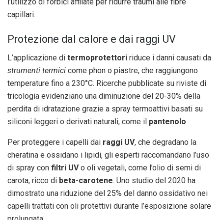
l’utilizzo di forbici affilate per ridurre traumi alle fibre
capillari.
Protezione dal calore e dai raggi UV
L’applicazione di
termoprotettori
riduce i danni causati da
strumenti termici
come phon o piastre, che raggiungono
temperature fino a 230°C. Ricerche pubblicate su riviste di
tricologia evidenziano una diminuzione del 20-30% della
perdita di idratazione grazie a spray termoattivi basati su
siliconi leggeri o derivati naturali, come il
pantenolo
.
Per proteggere i capelli dai
raggi UV
, che degradano la
cheratina e ossidano i lipidi, gli esperti raccomandano l’uso
di spray con
filtri UV
o oli vegetali, come l’olio di semi di
carota, ricco di
beta-carotene
. Uno studio del 2020 ha
dimostrato una riduzione del 25% del danno ossidativo nei
capelli trattati con oli protettivi durante l’esposizione solare
prolungata.