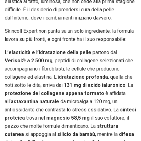
elastica al tatto, luminosa, che non cede alla prima stagione
difficile. È il desiderio di prendersi cura della pelle
dall’interno, dove i cambiamenti iniziano davvero.
Skincoll Expert non punta su un solo ingrediente: la formula
lavora su più fronti, e ogni fronte ha il suo responsabile:
L’
elasticità e l’idratazione della pelle
partono dal
Verisol® a 2.500 mg
, peptidi di collagene selezionati che
accompagnano i fibroblasti, le cellule che producono
collagene ed elastina. L’
idratazione profonda
, quella che
noti sotto le dita, arriva dai
131 mg di acido ialuronico
. La
protezione del collagene appena formato
è affidata
all’
astaxantina naturale
da microalga a 120 mg, un
antiossidante che contrasta lo stress ossidativo. La
sintesi
proteica
trova nel
magnesio 58,5 mg
il suo cofattore, il
pezzo che molte formule dimenticano. La
struttura
cutanea
si appoggia al
silicio da bambù
, mentre la
difesa