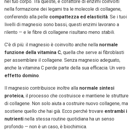
nel tuo corpo. Tra queste, è cofattore di enzimi coinvolti
nella formazione dei legami tra le molecole di collagene,
conferendo alla pelle
compattezza ed elasticità
. Se i tuoi
livelli di magnesio sono bassi, questi enzimi lavorano a
rilento — e le fibre di collagene risultano meno stabili.
C’è di più: il magnesio è coinvolto anche nella
normale
funzione della vitamina C
, quella che serve ai fibroblasti
per assemblare il collagene. Senza magnesio adeguato,
anche la vitamina C perde parte della sua efficacia. Un vero
effetto domino
.
Il magnesio contribuisce inoltre alla
normale sintesi
proteica
, il processo che costruisce e mantiene le strutture
di collagene. Non solo aiuta a costruire nuovo collagene, ma
sostiene quello che hai già. Ecco perché trovare
entrambi i
nutrienti
nella stessa routine quotidiana ha un senso
profondo — non è un caso, è biochimica.