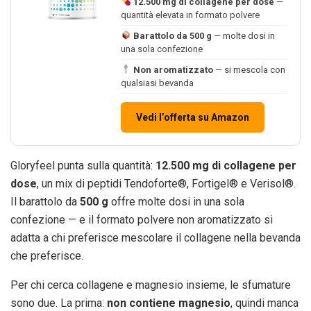
12.500 mg di collagene per dose
—
quantità elevata in formato polvere
Barattolo da 500 g
— molte dosi in
una sola confezione
Non aromatizzato
— si mescola con
qualsiasi bevanda
Vedi l’offerta su Amazon
Gloryfeel punta sulla quantità:
12.500 mg di collagene per
dose
, un mix di peptidi Tendoforte®, Fortigel® e Verisol®.
Il barattolo da
500 g
offre molte dosi in una sola
confezione — e il formato polvere non aromatizzato si
adatta a chi preferisce mescolare il collagene nella bevanda
che preferisce.
Per chi cerca collagene e magnesio insieme, le sfumature
sono due. La prima:
non contiene magnesio
, quindi manca