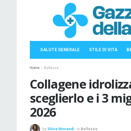
SALUTE GENERALE
STILE DI VITA
B
Home
Bellezza
Collagene idrolizz
sceglierlo e i 3 mi
2026
by
Silvia Morandi
in
Bellezza