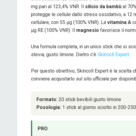
mg pari al 123,4% VNR. Il
silicio da bambù
al 70% 
protegge le cellule dallo stress ossidativo, a 12
cellulare, con 55 µg (100% VNR). La
vitamina A
co
µg RE (100% VNR). Il
magnesio
favorisce il nor
Una formula completa, in un unico stick che si scio
stevia, gusto limone. Dietro c’è
Skincoll Expert
.
Per questo obiettivo, Skincoll Expert è la scelta c
conviene acquistarlo sul sito ufficiale per disponi
Formato:
20 stick bevibili gusto limone
Posologia:
1 stick al giorno sciolto in 200-25
PRO