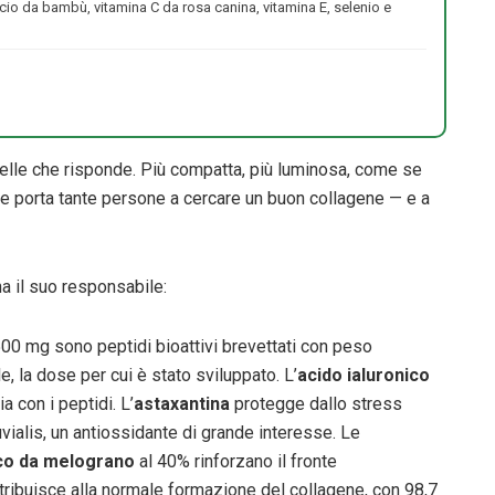
icio da bambù, vitamina C da rosa canina, vitamina E, selenio e
pelle che risponde. Più compatta, più luminosa, come se
 che porta tante persone a cercare un buon collagene — e a
ha il suo responsabile:
.500 mg sono peptidi bioattivi brevettati con peso
, la dose per cui è stato sviluppato. L’
acido ialuronico
a con i peptidi. L’
astaxantina
protegge dallo stress
ialis, un antiossidante di grande interesse. Le
ico da melograno
al 40% rinforzano il fronte
ribuisce alla normale formazione del collagene, con 98,7