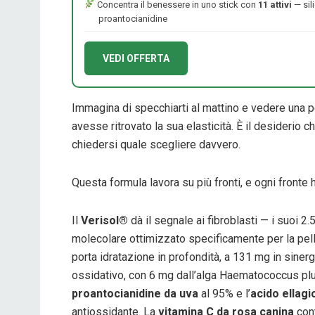
Concentra il benessere in uno stick con
11 attivi
— sil
proantocianidine
VEDI OFFERTA
Immagina di specchiarti al mattino e vedere una 
avesse ritrovato la sua elasticità. È il desiderio
chiedersi quale scegliere davvero.
Questa formula lavora su più fronti, e ogni fronte 
Il
Verisol®
dà il segnale ai fibroblasti — i suoi 2
molecolare ottimizzato specificamente per la pelle
porta idratazione in profondità, a 131 mg in sinergi
ossidativo, con 6 mg dall’alga Haematococcus pluv
proantocianidine da uva
al 95% e l’
acido ellag
antiossidante. La
vitamina C da rosa canina
cont