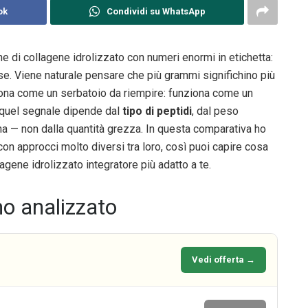
ok
Condividi su WhatsApp
ine di collagene idrolizzato con numeri enormi in etichetta:
. Viene naturale pensare che più grammi significhino più
nziona come un serbatoio da riempire: funziona come un
di quel segnale dipende dal
tipo di peptidi
, dal peso
a — non dalla quantità grezza. In questa comparativa ho
 con approcci molto diversi tra loro, così puoi capire cosa
agene idrolizzato integratore più adatto a te.
mo analizzato
Vedi offerta →