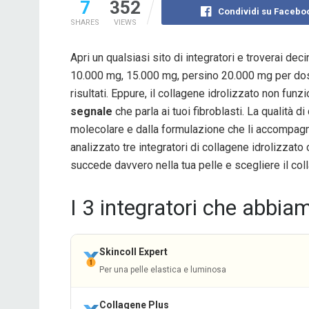
7
352
Condividi su Facebo
SHARES
VIEWS
Apri un qualsiasi sito di integratori e troverai dec
10.000 mg, 15.000 mg, persino 20.000 mg per dose
risultati. Eppure, il collagene idrolizzato non fu
segnale
che parla ai tuoi fibroblasti. La qualità 
molecolare e dalla formulazione che li accompagn
analizzato tre integratori di collagene idrolizzato
succede davvero nella tua pelle e scegliere il coll
I 3 integratori che abbia
Skincoll Expert
Per una pelle elastica e luminosa
Collagene Plus