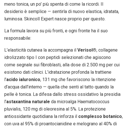
meno tonica, un po’ più spenta di come la ricordi. Il
desiderio è semplice — sentirla di nuovo elastica, idratata,
luminosa. Skincoll Expert nasce proprio per questo.
La formula lavora su più fronti, e ogni fronte ha il suo
responsabile:
L’elasticità cutanea la accompagna il
Verisol®
, collagene
idrolizzato tipo I con peptidi selezionati che agiscono
come segnale sui fibroblasti, alla dose di 2.500 mg per cui
esistono dati clinici. L’idratazione profonda la trattiene
l’
acido ialuronico
, 131 mg che favoriscono la ritenzione
d’acqua dall’interno — quella che senti al tatto quando la
pelle è tonica. La difesa dallo stress ossidativo la presidia
l’
astaxantina naturale
da microalga Haematococcus
pluvialis, 120 mg di oleoresina al 5%. La protezione
antiossidante quotidiana la rinforza il
complesso botanico
,
con uva al 95% di proantocianidine e melograno al 40% di