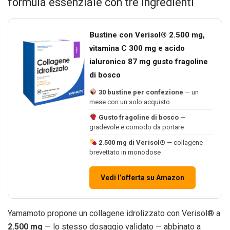
formula essenziale con tre ingredienti
Bustine con Verisol® 2.500 mg,
vitamina C 300 mg e acido
ialuronico 87 mg gusto fragoline
di bosco
30 bustine per confezione
— un
mese con un solo acquisto
Gusto fragoline di bosco
—
gradevole e comodo da portare
2.500 mg di Verisol®
— collagene
brevettato in monodose
Vedi l’offerta su Amazon
Yamamoto propone un collagene idrolizzato con Verisol® a
2.500 mg
— lo stesso dosaggio validato — abbinato a