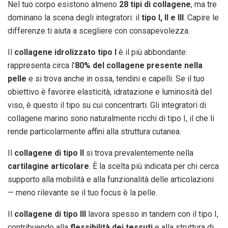
Nel tuo corpo esistono almeno
28 tipi di collagene
, ma tre
dominano la scena degli integratori: il
tipo I, II e III
. Capire le
differenze ti aiuta a scegliere con consapevolezza.
Il
collagene idrolizzato tipo I
è il più abbondante:
rappresenta circa l’
80% del collagene presente nella
pelle
e si trova anche in ossa, tendini e capelli. Se il tuo
obiettivo è favorire elasticità, idratazione e luminosità del
viso, è questo il tipo su cui concentrarti. Gli integratori di
collagene marino sono naturalmente ricchi di tipo I, il che li
rende particolarmente affini alla struttura cutanea.
Il
collagene di tipo II
si trova prevalentemente nella
cartilagine articolare
. È la scelta più indicata per chi cerca
supporto alla mobilità e alla funzionalità delle articolazioni
— meno rilevante se il tuo focus è la pelle.
Il
collagene di tipo III
lavora spesso in tandem con il tipo I,
contribuendo alla
flessibilità dei tessuti
e alla struttura di