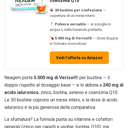
coenzima Q10
30 bustine per confezione
—
copertura di un mese intero
Polvere versatile
— si scioglie in
acqua o nella bevanda preferita
5.000 mg di Verisol®
— dose doppia
in formato monodose
Vedi l’offerta su Amazon
Neagem porta
5.000 mg di Verisol®
per bustina — il
doppio rispetto al dosaggio base — e lo abbina a
240 mg di
acido ialuronico
, zinco, biotina, selenio e coenzima Q10.
Le 30 bustine coprono un mese intero, e la dose di acido
ialuronico è la più generosa della comparativa.
La sfumatura? La formula punta su vitamine e cofattori
generali (zinco per capelli e unghie, biotina, Q10), ma