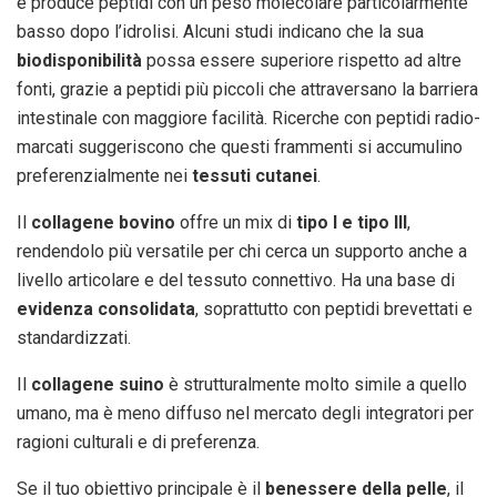
e produce peptidi con un peso molecolare particolarmente
basso dopo l’idrolisi. Alcuni studi indicano che la sua
biodisponibilità
possa essere superiore rispetto ad altre
fonti, grazie a peptidi più piccoli che attraversano la barriera
intestinale con maggiore facilità. Ricerche con peptidi radio-
marcati suggeriscono che questi frammenti si accumulino
preferenzialmente nei
tessuti cutanei
.
Il
collagene bovino
offre un mix di
tipo I e tipo III
,
rendendolo più versatile per chi cerca un supporto anche a
livello articolare e del tessuto connettivo. Ha una base di
evidenza consolidata
, soprattutto con peptidi brevettati e
standardizzati.
Il
collagene suino
è strutturalmente molto simile a quello
umano, ma è meno diffuso nel mercato degli integratori per
ragioni culturali e di preferenza.
Se il tuo obiettivo principale è il
benessere della pelle
, il