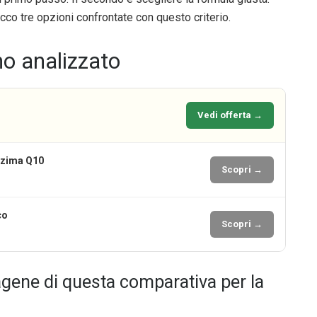
Ecco tre opzioni confrontate con questo criterio.
mo analizzato
Vedi offerta →
nzima Q10
Scopri →
co
Scopri →
lagene di questa comparativa per la