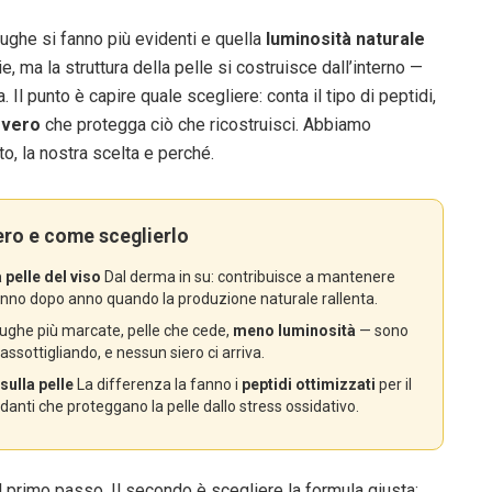
 rughe si fanno più evidenti e quella
luminosità naturale
 ma la struttura della pelle si costruisce dall’interno —
. Il punto è capire quale scegliere: conta il tipo di peptidi,
 vero
che protegga ciò che ricostruisci. Abbiamo
o, la nostra scelta e perché.
ero e come sceglierlo
 pelle del viso
Dal derma in su: contribuisce a mantenere
 anno dopo anno quando la produzione naturale rallenta.
ughe più marcate, pelle che cede,
meno luminosità
— sono
 assottigliando, e nessun siero ci arriva.
sulla pelle
La differenza la fanno i
peptidi ottimizzati
per il
anti che proteggano la pelle dallo stress ossidativo.
l primo passo. Il secondo è scegliere la formula giusta: