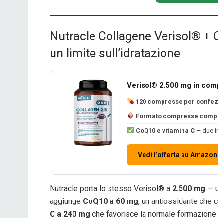
Nutracle Collagene Verisol® + 
un limite sull’idratazione
Verisol® 2.500 mg in com
120 compresse per confez
Formato compresse compa
CoQ10 e vitamina C
— due in
Vedi l’offerta su Amazon
Nutracle porta lo stesso Verisol® a
2.500 mg
— u
aggiunge
CoQ10 a 60 mg
, un antiossidante che c
C a 240 mg
che favorisce la normale formazione 