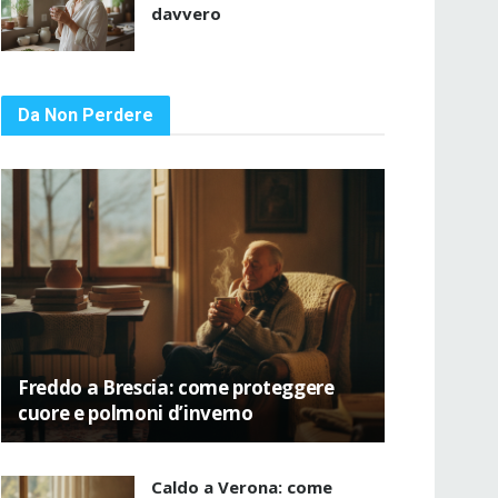
davvero
Da Non Perdere
Freddo a Brescia: come proteggere
cuore e polmoni d’inverno
Caldo a Verona: come