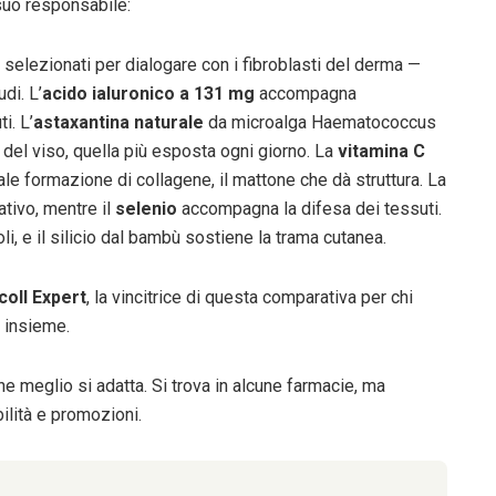
 suo responsabile:
 selezionati per dialogare con i fibroblasti del derma —
di. L’
acido ialuronico a 131 mg
accompagna
i. L’
astaxantina naturale
da microalga Haematococcus
 del viso, quella più esposta ogni giorno. La
vitamina C
ale formazione di collagene, il mattone che dà struttura. La
ativo, mentre il
selenio
accompagna la difesa dei tessuti.
i, e il silicio dal bambù sostiene la trama cutanea.
coll Expert
, la vincitrice di questa comparativa per chi
e insieme.
he meglio si adatta. Si trova in alcune farmacie, ma
bilità e promozioni.