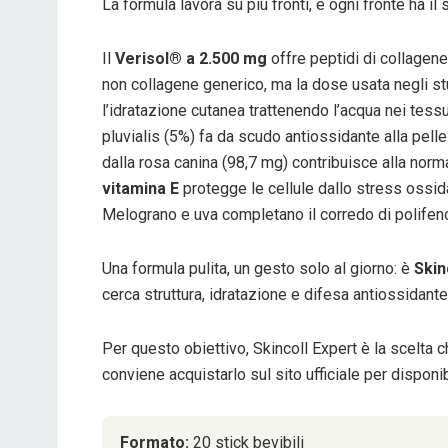
La formula lavora su più fronti, e ogni fronte ha il
Il
Verisol® a 2.500 mg
offre peptidi di collagene
non collagene generico, ma la dose usata negli stu
l’idratazione cutanea trattenendo l’acqua nei tessut
pluvialis (5%) fa da scudo antiossidante alla pelle
dalla rosa canina (98,7 mg) contribuisce alla norm
vitamina E
protegge le cellule dallo stress ossid
Melograno e uva completano il corredo di polifenol
Una formula pulita, un gesto solo al giorno: è
Skin
cerca struttura, idratazione e difesa antiossidant
Per questo obiettivo, Skincoll Expert è la scelta c
conviene acquistarlo sul sito ufficiale per disponi
Formato:
20 stick bevibili