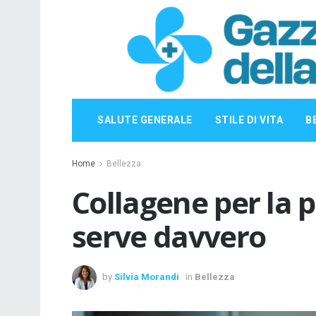
SALUTE GENERALE
STILE DI VITA
B
Home
Bellezza
Collagene per la pe
serve davvero
by
Silvia Morandi
in
Bellezza