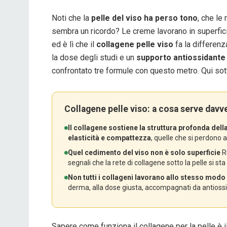
Noti che la
pelle del viso ha perso tono
, che le
sembra un ricordo? Le creme lavorano in superficie,
ed è lì che il
collagene pelle viso
fa la differenza
la dose degli studi e un
supporto antiossidante
confrontato tre formule con questo metro. Qui sott
Collagene pelle viso: a cosa serve davv
Il collagene sostiene la struttura profonda della
elasticità e compattezza
, quelle che si perdono
Quel cedimento del viso non è solo superficie
R
segnali che la rete di collagene sotto la pelle si sta
Non tutti i collageni lavorano allo stesso modo 
derma, alla dose giusta, accompagnati da antiossid
Sapere come funziona il collagene per la pelle è i