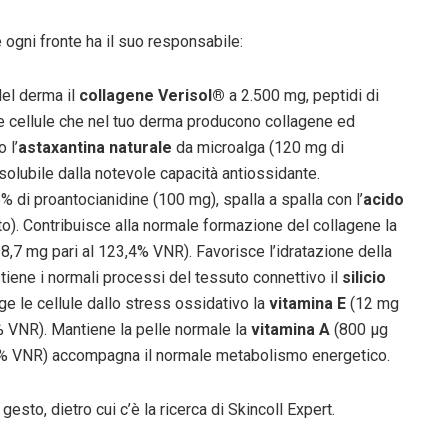
e ogni fronte ha il suo responsabile:
del derma il
collagene Verisol®
a 2.500 mg, peptidi di
 — le cellule che nel tuo derma producono collagene ed
 l’
astaxantina naturale
da microalga (120 mg di
osolubile dalla notevole capacità antiossidante.
% di proantocianidine (100 mg), spalla a spalla con l’
acido
o). Contribuisce alla normale formazione del collagene la
8,7 mg pari al 123,4% VNR). Favorisce l’idratazione della
iene i normali processi del tessuto connettivo il
silicio
e le cellule dallo stress ossidativo la
vitamina E
(12 mg
 VNR). Mantiene la pelle normale la
vitamina A
(800 µg
% VNR) accompagna il normale metabolismo energetico.
gesto, dietro cui c’è la ricerca di Skincoll Expert.