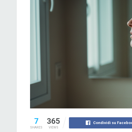
7
365
Condividi su Facebo
SHARES
VIEWS