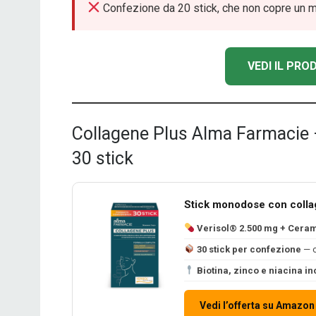
Confezione da 20 stick, che non copre un m
VEDI IL PR
Collagene Plus Alma Farmacie —
30 stick
Stick monodose con collag
Verisol® 2.500 mg + Cera
30 stick per confezione
— c
Biotina, zinco e niacina in
Vedi l’offerta su Amazon