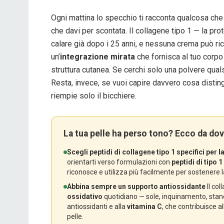
Ogni mattina lo specchio ti racconta qualcosa che 
che davi per scontata. Il collagene tipo 1 — la pro
calare già dopo i 25 anni, e nessuna crema può ric
un’
integrazione mirata
che fornisca al tuo corpo
struttura cutanea. Se cerchi solo una polvere quals
Resta, invece, se vuoi capire davvero cosa disting
riempie solo il bicchiere.
La tua pelle ha perso tono? Ecco da dov
Scegli peptidi di collagene tipo 1 specifici per la
orientarti verso formulazioni con
peptidi di tipo 1
riconosce e utilizza più facilmente per sostenere 
Abbina sempre un supporto antiossidante
Il col
ossidativo
quotidiano — sole, inquinamento, stanc
antiossidanti e alla
vitamina C
, che contribuisce 
pelle.