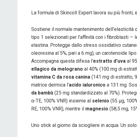
La formula di Skincoll Expert lavora su più fronti, 
Sostiene il normale mantenimento dell’elasticità 
tipo 1 selezionati per l’affinità con i fibroblasti
elastina. Protegge dallo stress ossidativo cutaneo
oleoresina al 5%, pari a 6 mg), un carotenoide lip
Accompagna questa difesa l’
estratto d’uva
al 95
ellagico da melograno
al 40% (100 mg di estratt
vitamina C da rosa canina
(141 mg di estratto, 9
matrice dermica l’
acido ialuronico
a 131 mg. Sost
da bambù
(25 mg standardizzato al 70%). Protegg
α-TE, 100% VNR) insieme al
selenio
(55 µg, 100%
RE, 100% VNR), mentre il
magnesio
(58,5 mg, 15
Uno stick al giorno da sciogliere in acqua. Un solo 