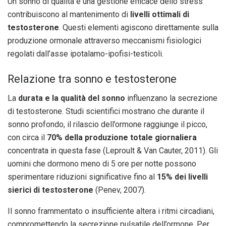
Un sonno di qualità e una gestione efficace dello stress
contribuiscono al mantenimento di
livelli ottimali di
testosterone
. Questi elementi agiscono direttamente sulla
produzione ormonale attraverso meccanismi fisiologici
regolati dall’asse ipotalamo-ipofisi-testicoli.
Relazione tra sonno e testosterone
La
durata e la qualità del sonno
influenzano la secrezione
di testosterone. Studi scientifici mostrano che durante il
sonno profondo, il rilascio dell’ormone raggiunge il picco,
con circa il
70% della produzione totale giornaliera
concentrata in questa fase (Leproult & Van Cauter, 2011). Gli
uomini che dormono meno di 5 ore per notte possono
sperimentare riduzioni significative fino al
15% dei livelli
sierici di testosterone
(Penev, 2007).
Il sonno frammentato o insufficiente altera i ritmi circadiani,
compromettendo la secrezione pulsatile dell’ormone. Per