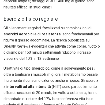
depositi adiposi; dosaggi di 300-400 mg al giorno sono
risultati efficaci in studi clinici.
Esercizio fisico regolare
Gli allenamenti regolari, focalizzati su combinazioni di
esercizi aerobici
e di
resistenza
, sono fondamentali per
ridurre il grasso addominale. La ricerca pubblicata su
Obesity Reviews
evidenzia che attività come corsa, nuoto o
ciclismo per 150 minuti settimanali riducono il grasso
viscerale del 10% in 12 settimane.
Un’attività di tipo anaerobico, come il sollevamento pesi,
oltre a tonificare i muscoli, migliora il metabolismo basale.
Incrementa il consumo calorico anche a riposo. Gli esercizi
a
intervalli ad alta intensità
(HIIT) sono particolarmente
efficaci: sessioni di 20 minuti, tre volte a settimana, hanno
dimostrato di ridurre del 17% la circonferenza vita in un
periodo di 8 settimane (
Journal of Sports Sciences
).