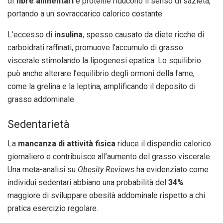
di
fibre alimentari
e proteine riducono il senso di sazietà,
portando a un sovraccarico calorico costante.
L’eccesso di
insulina
, spesso causato da diete ricche di
carboidrati raffinati, promuove l’accumulo di grasso
viscerale stimolando la lipogenesi epatica. Lo squilibrio
può anche alterare l’equilibrio degli ormoni della fame,
come la grelina e la leptina, amplificando il deposito di
grasso addominale.
Sedentarietà
La
mancanza di attività fisica
riduce il dispendio calorico
giornaliero e contribuisce all’aumento del grasso viscerale.
Una meta-analisi su
Obesity Reviews
ha evidenziato come
individui sedentari abbiano una probabilità del
34%
maggiore di sviluppare obesità addominale rispetto a chi
pratica esercizio regolare.