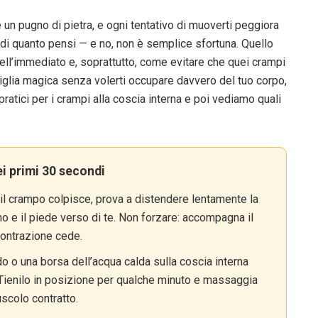
e un pugno di pietra, e ogni tentativo di muoverti peggiora
i di quanto pensi — e no, non è semplice sfortuna. Quello
 nell’immediato e, soprattutto, come evitare che quei crampi
stiglia magica senza volerti occupare davvero del tuo corpo,
pratici per i crampi alla coscia interna e poi vediamo quali
ei primi 30 secondi
l crampo colpisce, prova a distendere lentamente la
o e il piede verso di te. Non forzare: accompagna il
contrazione cede.
 o una borsa dell’acqua calda sulla coscia interna
 Tienilo in posizione per qualche minuto e massaggia
uscolo contratto.