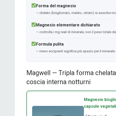
Forma del magnesio
— chelato (bisglicinato, malato, citrato) si assorbe m
Magnesio elementare dichiarato
— controlla i mg reali di minerale, non il peso totale 
Formula pulita
— meno eccipienti significa più spazio per il minerale 
Magwell — Tripla forma chelata 
coscia interna notturni
Magnesio bisglic
capsule vegetal