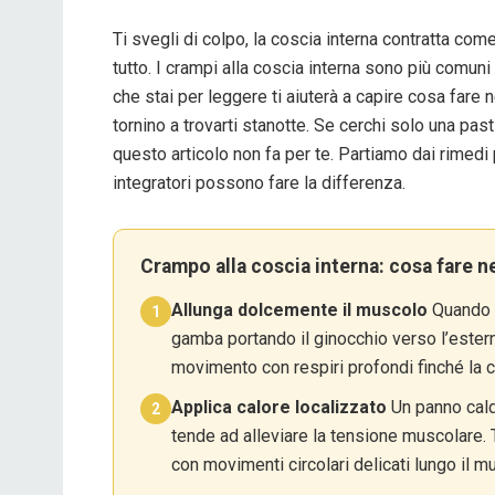
Ti svegli di colpo, la coscia interna contratta com
tutto. I crampi alla coscia interna sono più comun
che stai per leggere ti aiuterà a capire cosa fare
tornino a trovarti stanotte. Se cerchi solo una pa
questo articolo non fa per te. Partiamo dai rimedi 
integratori possono fare la differenza.
Crampo alla coscia interna: cosa fare n
Allunga dolcemente il muscolo
Quando i
1
gamba portando il ginocchio verso l’estern
movimento con respiri profondi finché la 
Applica calore localizzato
Un panno caldo
2
tende ad alleviare la tensione muscolare.
con movimenti circolari delicati lungo il m