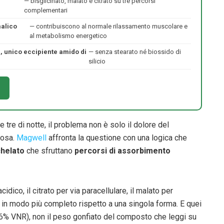
— bisglicinato, malato e citrato su tre percorsi
complementari
malico
— contribuiscono al normale rilassamento muscolare e
al metabolismo energetico
, unico eccipiente amido di
— senza stearato né biossido di
silicio
 tre di notte, il problema non è solo il dolore del
cosa.
Magwell
affronta la questione con una logica che
chelato
che sfruttano
percorsi di assorbimento
idico, il citrato per via paracellulare, il malato per
o in modo più completo rispetto a una singola forma. E quei
6% VNR), non il peso gonfiato del composto che leggi su