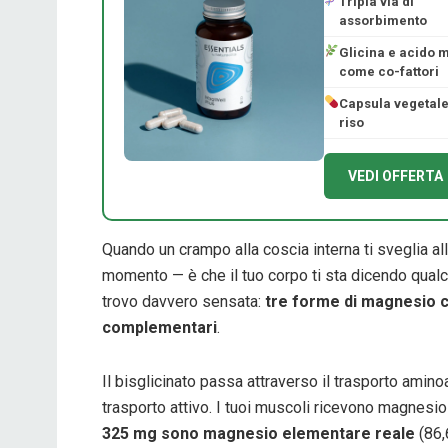
Tripla via di
assorbimento
Glicina e acido 
come co-fattori
Capsula vegetale
riso
VEDI OFFERTA
Quando un crampo alla coscia interna ti sveglia alle
momento — è che il tuo corpo ti sta dicendo qual
trovo davvero sensata:
tre forme di magnesio 
complementari
.
Il bisglicinato passa attraverso il trasporto aminoac
trasporto attivo. I tuoi muscoli ricevono magnesi
325 mg sono magnesio elementare reale
(86,