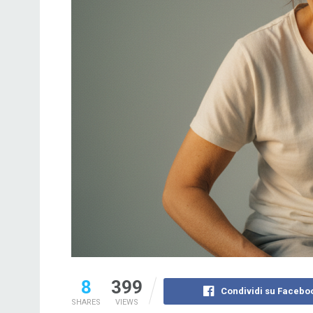
8
399
Condividi su Facebo
SHARES
VIEWS