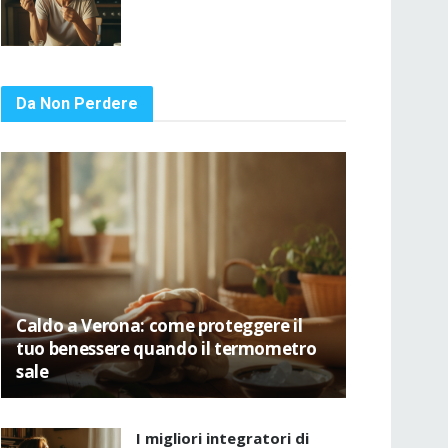
Da Non Perdere
Caldo a Verona: come proteggere il
tuo benessere quando il termometro
sale
I migliori integratori di