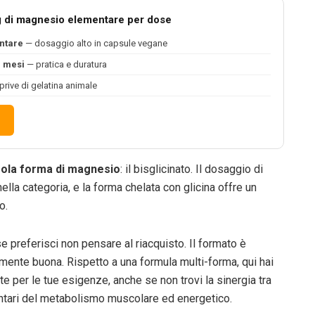
g di magnesio elementare per dose
ntare
— dosaggio alto in capsule vegane
e mesi
— pratica e duratura
rive di gelatina animale
gola forma di magnesio
: il bisglicinato. Il dosaggio di
i nella categoria, e la forma chelata con glicina offre un
o.
e preferisci non pensare al riacquisto. Il formato è
mente buona. Rispetto a una formula multi-forma, qui hai
e per le tue esigenze, anche se non trovi la sinergia tra
tari del metabolismo muscolare ed energetico.