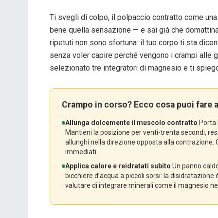
Ti svegli di colpo, il polpaccio contratto come u
bene quella sensazione — e sai già che domattina
ripetuti non sono sfortuna: il tuo corpo ti sta dic
senza voler capire perché vengono i crampi alle ga
selezionato tre integratori di magnesio e ti spieg
Crampo in corso? Ecco cosa puoi fare 
Allunga dolcemente il muscolo contratto
Porta 
Mantieni la posizione per venti-trenta secondi, re
allunghi nella direzione opposta alla contrazione.
immediati.
Applica calore e reidratati subito
Un panno caldo 
bicchiere d’acqua a piccoli sorsi: la disidratazione
valutare di integrare minerali come il magnesio nel