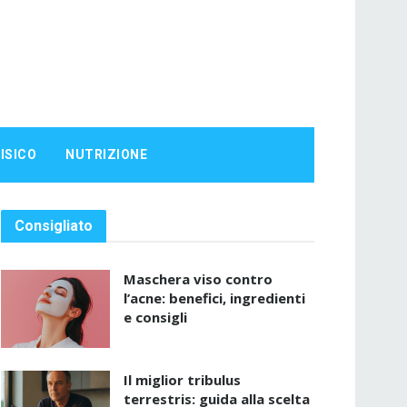
ISICO
NUTRIZIONE
Consigliato
Maschera viso contro
l’acne: benefici, ingredienti
e consigli
Il miglior tribulus
terrestris: guida alla scelta