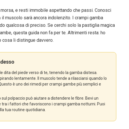
na morsa, e resti immobile aspettando che passi. Conosci
 il muscolo sarà ancora indolenzito. I crampi gamba
endo qualcosa di preciso. Se cerchi solo la pastiglia magica
mbe, questa guida non fa per te. Altrimenti resta: ho
o cosa li distingue davvero.
adesso
le dita del piede verso di te, tenendo la gamba distesa.
spirando lentamente. Il muscolo tende a rilasciarsi quando lo
 Questo è uno dei rimedi per crampi gambe più semplici e
sul polpaccio può aiutare a distendere le fibre. Bevi un
 è tra i fattori che favoriscono i crampi gamba notturni. Puoi
la tua routine quotidiana.