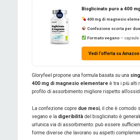
Bisglicinato puro a 400 m
400 mg di magnesio eleme
Confezione scorta per du
Formato vegano
— capsule p
Vedi l’offerta su Amazon
Gloryfeel propone una formula basata su una
sin
400 mg di magnesio elementare
è tra i più alt
profilo di assorbimento migliore rispetto all’ossid
La confezione copre
due mesi
, il che è comodo s
vegano e la
digeribilità
del bisglicinato è general
un’unica via di assorbimento: può essere sufficient
forme diverse che lavorano su aspetti complemen