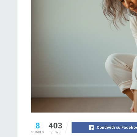
8
403
Condividi su Facebo
SHARES
VIEWS