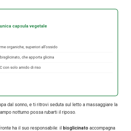
n’unica capsula vegetale
rme organiche, superiori all’ossido
 bisglicinato, che apporta glicina
C con solo amido di riso
ppa dal sonno, e ti ritrovi seduta sul letto a massaggiare la
mpo notturno possa rubarti il riposo.
fronte ha il suo responsabile: il
bisglicinato
accompagna