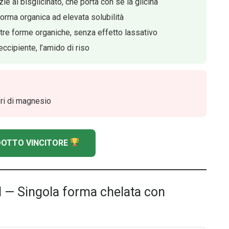
 al bisglicinato, che porta con sé la glicina
forma organica ad elevata solubilità
e tre forme organiche, senza effetto lassativo
ccipiente, l’amido di riso
ori di magnesio
ODOTTO VINCITORE
l — Singola forma chelata con