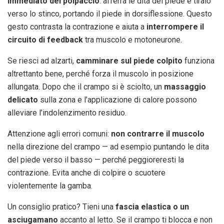
immediato del polpaccio
: afferra le dita del piede e tiralo
verso lo stinco, portando il piede in dorsiflessione. Questo
gesto contrasta la contrazione e aiuta a
interrompere il
circuito di feedback
tra muscolo e motoneurone.
Se riesci ad alzarti,
camminare sul piede colpito
funziona
altrettanto bene, perché forza il muscolo in posizione
allungata. Dopo che il crampo si è sciolto, un
massaggio
delicato
sulla zona e l’applicazione di calore possono
alleviare l’indolenzimento residuo.
Attenzione agli errori comuni:
non contrarre il muscolo
nella direzione del crampo — ad esempio puntando le dita
del piede verso il basso — perché peggioreresti la
contrazione. Evita anche di colpire o scuotere
violentemente la gamba.
Un consiglio pratico? Tieni una
fascia elastica o un
asciugamano
accanto al letto. Se il crampo ti blocca e non