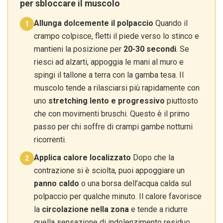
per sbloccare il muscolo
Allunga dolcemente il polpaccio
Quando il
1
crampo colpisce, fletti il piede verso lo stinco e
mantieni la posizione per
20-30 secondi
. Se
riesci ad alzarti, appoggia le mani al muro e
spingi il tallone a terra con la gamba tesa. Il
muscolo tende a rilasciarsi più rapidamente con
uno
stretching lento e progressivo
piuttosto
che con movimenti bruschi. Questo è il primo
passo per chi soffre di crampi gambe notturni
ricorrenti.
Applica calore localizzato
Dopo che la
2
contrazione si è sciolta, puoi appoggiare un
panno caldo
o una borsa dell’acqua calda sul
polpaccio per qualche minuto. Il calore favorisce
la
circolazione nella zona
e tende a ridurre
quella sensazione di indolenzimento residuo