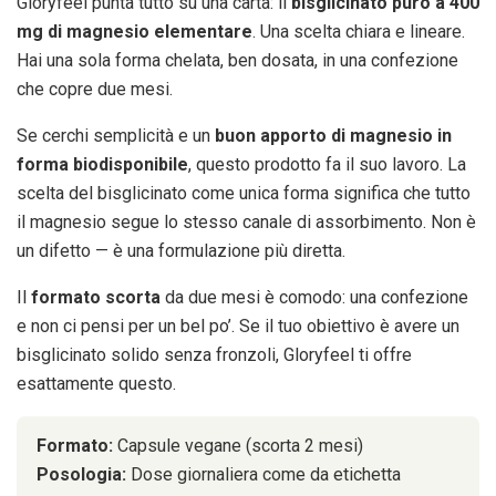
Gloryfeel punta tutto su una carta: il
bisglicinato puro a 400
mg di magnesio elementare
. Una scelta chiara e lineare.
Hai una sola forma chelata, ben dosata, in una confezione
che copre due mesi.
Se cerchi semplicità e un
buon apporto di magnesio in
forma biodisponibile
, questo prodotto fa il suo lavoro. La
scelta del bisglicinato come unica forma significa che tutto
il magnesio segue lo stesso canale di assorbimento. Non è
un difetto — è una formulazione più diretta.
Il
formato scorta
da due mesi è comodo: una confezione
e non ci pensi per un bel po’. Se il tuo obiettivo è avere un
bisglicinato solido senza fronzoli, Gloryfeel ti offre
esattamente questo.
Formato:
Capsule vegane (scorta 2 mesi)
Posologia:
Dose giornaliera come da etichetta