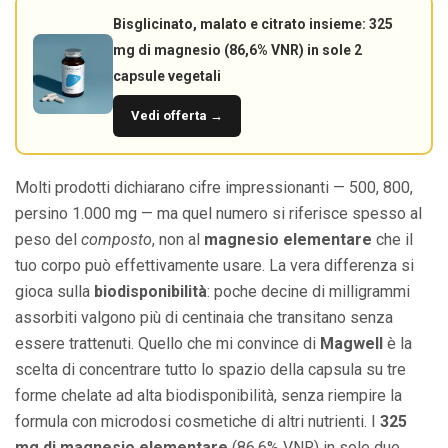
Bisglicinato, malato e citrato insieme: 325
mg di magnesio (86,6% VNR) in sole 2
capsule vegetali
Vedi offerta →
Molti prodotti dichiarano cifre impressionanti — 500, 800,
persino 1.000 mg — ma quel numero si riferisce spesso al
peso del
composto
, non al
magnesio elementare
che il
tuo corpo può effettivamente usare. La vera differenza si
gioca sulla
biodisponibilità
: poche decine di milligrammi
assorbiti valgono più di centinaia che transitano senza
essere trattenuti. Quello che mi convince di
Magwell
è la
scelta di concentrare tutto lo spazio della capsula su tre
forme chelate ad alta biodisponibilità, senza riempire la
formula con microdosi cosmetiche di altri nutrienti. I
325
mg di magnesio elementare
(86,6% VNR) in sole due