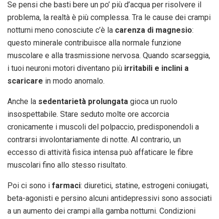
Se pensi che basti bere un po’ più d’acqua per risolvere il
problema, la realtà è più complessa. Tra le cause dei crampi
notturni meno conosciute c’è la
carenza di magnesio
:
questo minerale contribuisce alla normale funzione
muscolare e alla trasmissione nervosa. Quando scarseggia,
i tuoi neuroni motori diventano più
irritabili e inclini a
scaricare
in modo anomalo.
Anche la
sedentarietà prolungata
gioca un ruolo
insospettabile. Stare seduto molte ore accorcia
cronicamente i muscoli del polpaccio, predisponendoli a
contrarsi involontariamente di notte. Al contrario, un
eccesso di attività fisica intensa può affaticare le fibre
muscolari fino allo stesso risultato.
Poi ci sono i
farmaci
: diuretici, statine, estrogeni coniugati,
beta-agonisti e persino alcuni antidepressivi sono associati
a un aumento dei crampi alla gamba notturni. Condizioni