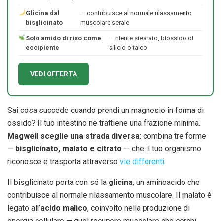
Glicina dal
— contribuisce al normale rilassamento
bisglicinato
muscolare serale
Solo amido di riso come
— niente stearato, biossido di
eccipiente
silicio o talco
VEDI OFFERTA
Sai cosa succede quando prendi un magnesio in forma di
ossido? Il tuo intestino ne trattiene una frazione minima.
Magwell sceglie una strada diversa
: combina tre forme
—
bisglicinato, malato e citrato
— che il tuo organismo
riconosce e trasporta attraverso
vie differenti
.
Il bisglicinato porta con sé la
glicina
, un aminoacido che
contribuisce al normale rilassamento muscolare. Il malato è
legato all’
acido malico
, coinvolto nella produzione di
energia cellulare — quel recupero muscolare che cerchi