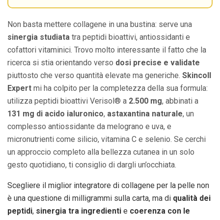
Non basta mettere collagene in una bustina: serve una
sinergia studiata
tra peptidi bioattivi, antiossidanti e
cofattori vitaminici. Trovo molto interessante il fatto che la
ricerca si stia orientando verso
dosi precise e validate
piuttosto che verso quantità elevate ma generiche.
Skincoll
Expert
mi ha colpito per la completezza della sua formula:
utilizza peptidi bioattivi Verisol® a
2.500 mg
, abbinati a
131 mg di acido ialuronico
,
astaxantina naturale
, un
complesso antiossidante da melograno e uva, e
micronutrienti come silicio, vitamina C e selenio. Se cerchi
un approccio completo alla bellezza cutanea in un solo
gesto quotidiano, ti consiglio di dargli un’occhiata.
Scegliere il miglior integratore di collagene per la pelle non
è una questione di milligrammi sulla carta, ma di
qualità dei
peptidi
,
sinergia tra ingredienti
e
coerenza con le