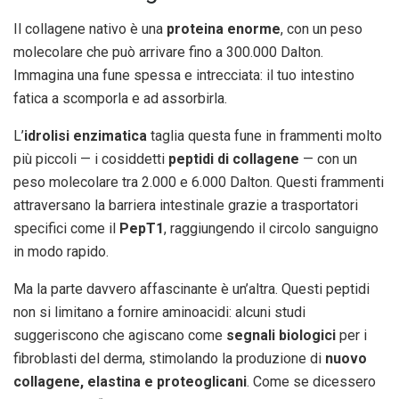
Il collagene nativo è una
proteina enorme
, con un peso
molecolare che può arrivare fino a 300.000 Dalton.
Immagina una fune spessa e intrecciata: il tuo intestino
fatica a scomporla e ad assorbirla.
L’
idrolisi enzimatica
taglia questa fune in frammenti molto
più piccoli — i cosiddetti
peptidi di collagene
— con un
peso molecolare tra 2.000 e 6.000 Dalton. Questi frammenti
attraversano la barriera intestinale grazie a trasportatori
specifici come il
PepT1
, raggiungendo il circolo sanguigno
in modo rapido.
Ma la parte davvero affascinante è un’altra. Questi peptidi
non si limitano a fornire aminoacidi: alcuni studi
suggeriscono che agiscano come
segnali biologici
per i
fibroblasti del derma, stimolando la produzione di
nuovo
collagene, elastina e proteoglicani
. Come se dicessero