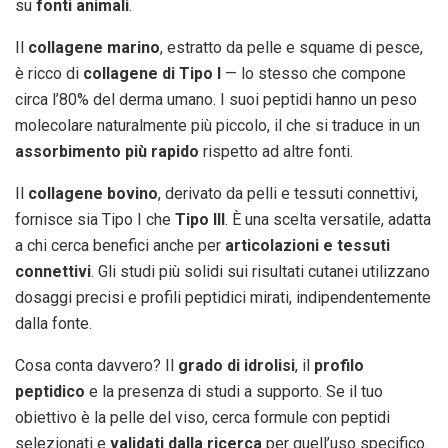
su
fonti animali
.
Il
collagene marino
, estratto da pelle e squame di pesce,
è ricco di
collagene di Tipo I
— lo stesso che compone
circa l’80% del derma umano. I suoi peptidi hanno un peso
molecolare naturalmente più piccolo, il che si traduce in un
assorbimento più rapido
rispetto ad altre fonti.
Il
collagene bovino
, derivato da pelli e tessuti connettivi,
fornisce sia Tipo I che
Tipo III
. È una scelta versatile, adatta
a chi cerca benefici anche per
articolazioni e tessuti
connettivi
. Gli studi più solidi sui risultati cutanei utilizzano
dosaggi precisi e profili peptidici mirati, indipendentemente
dalla fonte.
Cosa conta davvero? Il
grado di idrolisi
, il
profilo
peptidico
e la presenza di studi a supporto. Se il tuo
obiettivo è la pelle del viso, cerca formule con peptidi
selezionati e
validati dalla ricerca
per quell’uso specifico.