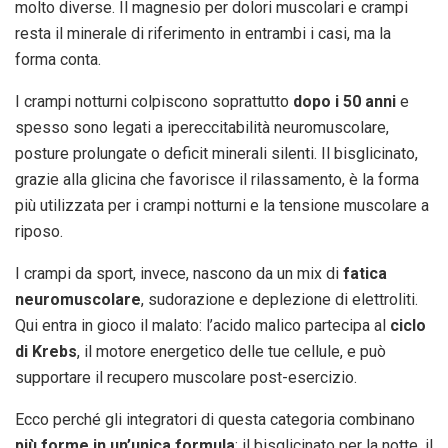
molto diverse. Il magnesio per dolori muscolari e crampi
resta il minerale di riferimento in entrambi i casi, ma la
forma conta.
I crampi notturni colpiscono soprattutto
dopo i 50 anni
e
spesso sono legati a ipereccitabilità neuromuscolare,
posture prolungate o deficit minerali silenti. Il bisglicinato,
grazie alla glicina che favorisce il rilassamento, è la forma
più utilizzata per i crampi notturni e la tensione muscolare a
riposo.
I crampi da sport, invece, nascono da un mix di
fatica
neuromuscolare
, sudorazione e deplezione di elettroliti.
Qui entra in gioco il malato: l’acido malico partecipa al
ciclo
di Krebs
, il motore energetico delle tue cellule, e può
supportare il recupero muscolare post-esercizio.
Ecco perché gli integratori di questa categoria combinano
più forme in un’unica formula
: il bisglicinato per la notte, il