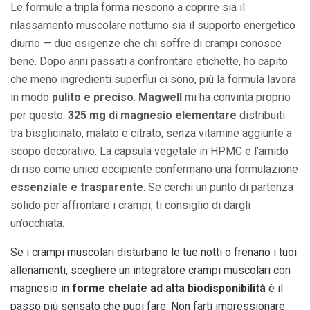
Le formule a tripla forma riescono a coprire sia il
rilassamento muscolare notturno sia il supporto energetico
diurno — due esigenze che chi soffre di crampi conosce
bene. Dopo anni passati a confrontare etichette, ho capito
che meno ingredienti superflui ci sono, più la formula lavora
in modo
pulito e preciso
.
Magwell
mi ha convinta proprio
per questo:
325 mg di magnesio elementare
distribuiti
tra bisglicinato, malato e citrato, senza vitamine aggiunte a
scopo decorativo. La capsula vegetale in HPMC e l’amido
di riso come unico eccipiente confermano una formulazione
essenziale e trasparente
. Se cerchi un punto di partenza
solido per affrontare i crampi, ti consiglio di dargli
un’occhiata.
Se i crampi muscolari disturbano le tue notti o frenano i tuoi
allenamenti, scegliere un integratore crampi muscolari con
magnesio in
forme chelate ad alta biodisponibilità
è il
passo più sensato che puoi fare. Non farti impressionare