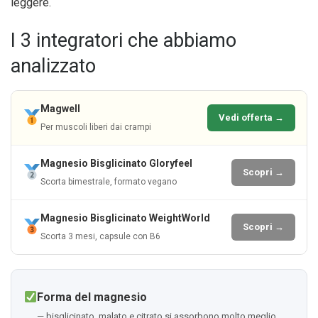
leggere.
I 3 integratori che abbiamo
analizzato
Magwell
Vedi offerta →
Per muscoli liberi dai crampi
Magnesio Bisglicinato Gloryfeel
Scopri →
Scorta bimestrale, formato vegano
Magnesio Bisglicinato WeightWorld
Scopri →
Scorta 3 mesi, capsule con B6
Forma del magnesio
— bisglicinato, malato e citrato si assorbono molto meglio