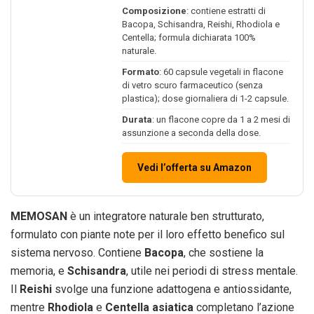
Composizione
: contiene estratti di
Bacopa, Schisandra, Reishi, Rhodiola e
Centella; formula dichiarata 100%
naturale.
Formato
: 60 capsule vegetali in flacone
di vetro scuro farmaceutico (senza
plastica); dose giornaliera di 1-2 capsule.
Durata
: un flacone copre da 1 a 2 mesi di
assunzione a seconda della dose.
Vedi l’offerta su Amazon
MEMOSAN
è un integratore naturale ben strutturato,
formulato con piante note per il loro effetto benefico sul
sistema nervoso. Contiene
Bacopa
, che sostiene la
memoria, e
Schisandra
, utile nei periodi di stress mentale.
Il
Reishi
svolge una funzione adattogena e antiossidante,
mentre
Rhodiola
e
Centella asiatica
completano l’azione