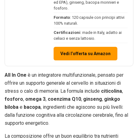
ed EPA), ginseng, bacopa monnieri e
fosforo.
Formato
: 120 capsule con principi attivi
100% naturali.
Certificazioni
: made in Italy, adatto ai
celiaci e senza lattosio.
Vedi l’offerta su Amazon
All In One
è un integratore multifunzionale, pensato per
offrire un supporto generale al cervello in situazioni di
stress o calo di memoria. La formula include
citicolina
,
fosforo
,
omega 3
,
coenzima Q10
,
ginseng
,
ginkgo
biloba
e
bacopa
, ingredienti che agiscono su più livelli:
dalla funzione cognitiva alla circolazione cerebrale, fino al
supporto energetico.
La composizione offre un buon equilibrio tra nutrienti