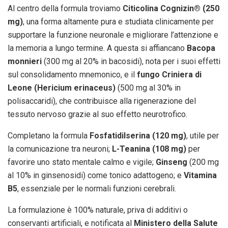
Al centro della formula troviamo
Citicolina Cognizin® (250
mg)
, una forma altamente pura e studiata clinicamente per
supportare la funzione neuronale e migliorare l’attenzione e
la memoria a lungo termine. A questa si affiancano
Bacopa
monnieri
(300 mg al 20% in bacosidi), nota per i suoi effetti
sul consolidamento mnemonico, e il
fungo Criniera di
Leone (Hericium erinaceus)
(500 mg al 30% in
polisaccaridi), che contribuisce alla rigenerazione del
tessuto nervoso grazie al suo effetto neurotrofico.
Completano la formula
Fosfatidilserina (120 mg)
, utile per
la comunicazione tra neuroni;
L-Teanina (108 mg)
per
favorire uno stato mentale calmo e vigile;
Ginseng
(200 mg
al 10% in ginsenosidi) come tonico adattogeno; e
Vitamina
B5
, essenziale per le normali funzioni cerebrali.
La formulazione è 100% naturale, priva di additivi o
conservanti artificiali, e notificata al
Ministero della Salute