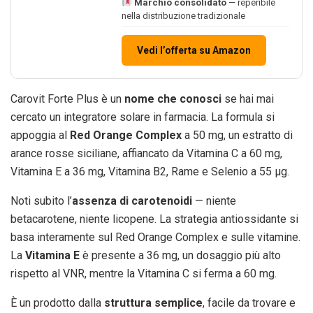
Marchio consolidato
— reperibile
nella distribuzione tradizionale
Vedi l’offerta su Amazon
Carovit Forte Plus è un
nome che conosci
se hai mai
cercato un integratore solare in farmacia. La formula si
appoggia al
Red Orange Complex
a 50 mg, un estratto di
arance rosse siciliane, affiancato da Vitamina C a 60 mg,
Vitamina E a 36 mg, Vitamina B2, Rame e Selenio a 55 μg.
Noti subito l’
assenza di carotenoidi
— niente
betacarotene, niente licopene. La strategia antiossidante si
basa interamente sul Red Orange Complex e sulle vitamine.
La
Vitamina E
è presente a 36 mg, un dosaggio più alto
rispetto al VNR, mentre la Vitamina C si ferma a 60 mg.
È un prodotto dalla
struttura semplice
, facile da trovare e