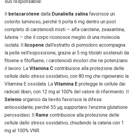
suo responsabile:
Il
betacarotene
dalla
Dunaliella salina
favorisce un
colorito luminoso, perché ti porta 6 mg dentro un pool
completo di carotenoidi misti — alfa-carotene, zeaxantina,
luteina — che il corpo riconosce meglio di una molecola
isolata. Il
licopene
dall’estratto di pomodoro accompagna
la pelle nell’esposizione, grazie ai 5 mg titolati sostenuti da
fitoene e fitofluene, i carotenoidi incolori che ne potenziano
il lavoro. La
Vitamina C
contribuisce alla protezione delle
cellule dallo stress ossidativo, con 80 mg che rigenerano la
Vitamina E ossidata. La
Vitamina E
protegge le cellule dai
radicali liberi, con 12 mg al 100% del valore di riferimento. Il
Selenio
organico da lievito favorisce la difesa
antiossidante, perché 55 μg supportano l’enzima glutatione
perossidasi. Il
Rame
contribuisce alla protezione delle
cellule dallo stress ossidativo, chiudendo la catena con 1
mg al 100% VNR.