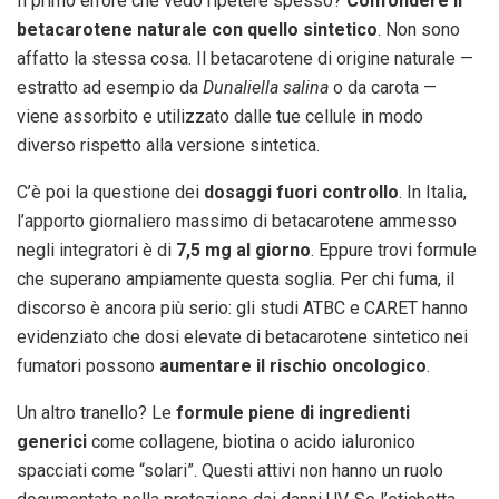
Il primo errore che vedo ripetere spesso?
Confondere il
betacarotene naturale con quello sintetico
. Non sono
affatto la stessa cosa. Il betacarotene di origine naturale —
estratto ad esempio da
Dunaliella salina
o da carota —
viene assorbito e utilizzato dalle tue cellule in modo
diverso rispetto alla versione sintetica.
C’è poi la questione dei
dosaggi fuori controllo
. In Italia,
l’apporto giornaliero massimo di betacarotene ammesso
negli integratori è di
7,5 mg al giorno
. Eppure trovi formule
che superano ampiamente questa soglia. Per chi fuma, il
discorso è ancora più serio: gli studi ATBC e CARET hanno
evidenziato che dosi elevate di betacarotene sintetico nei
fumatori possono
aumentare il rischio oncologico
.
Un altro tranello? Le
formule piene di ingredienti
generici
come collagene, biotina o acido ialuronico
spacciati come “solari”. Questi attivi non hanno un ruolo