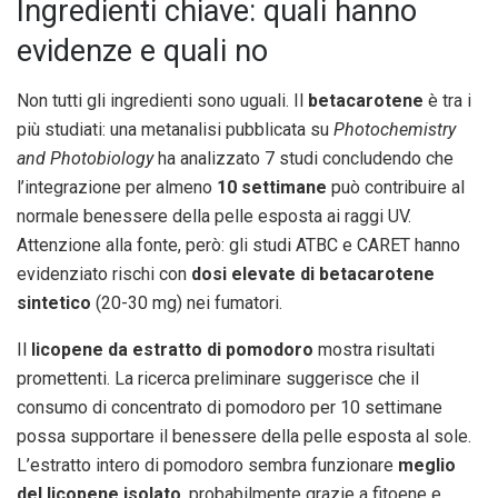
Ingredienti chiave: quali hanno
evidenze e quali no
Non tutti gli ingredienti sono uguali. Il
betacarotene
è tra i
più studiati: una metanalisi pubblicata su
Photochemistry
and Photobiology
ha analizzato 7 studi concludendo che
l’integrazione per almeno
10 settimane
può contribuire al
normale benessere della pelle esposta ai raggi UV.
Attenzione alla fonte, però: gli studi ATBC e CARET hanno
evidenziato rischi con
dosi elevate di betacarotene
sintetico
(20-30 mg) nei fumatori.
Il
licopene da estratto di pomodoro
mostra risultati
promettenti. La ricerca preliminare suggerisce che il
consumo di concentrato di pomodoro per 10 settimane
possa supportare il benessere della pelle esposta al sole.
L’estratto intero di pomodoro sembra funzionare
meglio
del licopene isolato
, probabilmente grazie a fitoene e