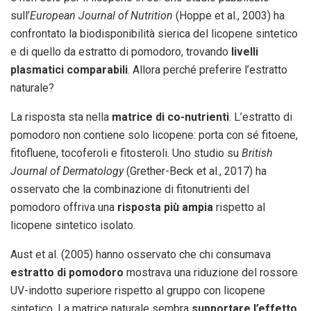
sull’
European Journal of Nutrition
(Hoppe et al., 2003) ha
confrontato la biodisponibilità sierica del licopene sintetico
e di quello da estratto di pomodoro, trovando
livelli
plasmatici comparabili
. Allora perché preferire l’estratto
naturale?
La risposta sta nella
matrice di co-nutrienti
. L’estratto di
pomodoro non contiene solo licopene: porta con sé fitoene,
fitofluene, tocoferoli e fitosteroli. Uno studio su
British
Journal of Dermatology
(Grether-Beck et al., 2017) ha
osservato che la combinazione di fitonutrienti del
pomodoro offriva una
risposta più ampia
rispetto al
licopene sintetico isolato.
Aust et al. (2005) hanno osservato che chi consumava
estratto di pomodoro
mostrava una riduzione del rossore
UV-indotto superiore rispetto al gruppo con licopene
sintetico. La matrice naturale sembra
supportare l’effetto