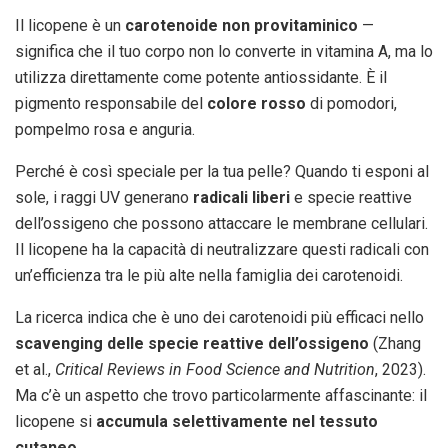
Il licopene è un
carotenoide non provitaminico
—
significa che il tuo corpo non lo converte in vitamina A, ma lo
utilizza direttamente come potente antiossidante. È il
pigmento responsabile del
colore rosso
di pomodori,
pompelmo rosa e anguria.
Perché è così speciale per la tua pelle? Quando ti esponi al
sole, i raggi UV generano
radicali liberi
e specie reattive
dell’ossigeno che possono attaccare le membrane cellulari.
Il licopene ha la capacità di neutralizzare questi radicali con
un’efficienza tra le più alte nella famiglia dei carotenoidi.
La ricerca indica che è uno dei carotenoidi più efficaci nello
scavenging delle specie reattive dell’ossigeno
(Zhang
et al.,
Critical Reviews in Food Science and Nutrition
, 2023).
Ma c’è un aspetto che trovo particolarmente affascinante: il
licopene si
accumula selettivamente nel tessuto
cutaneo
.