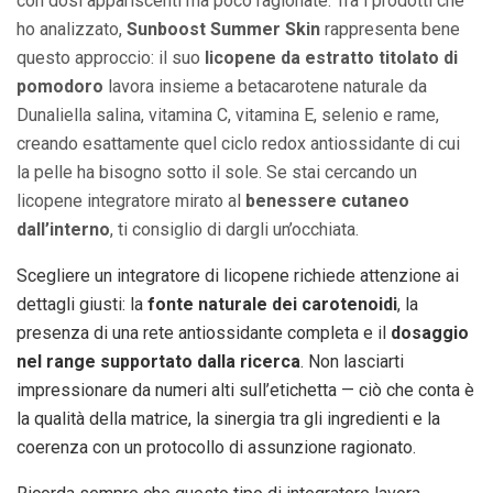
con dosi appariscenti ma poco ragionate. Tra i prodotti che
ho analizzato,
Sunboost Summer Skin
rappresenta bene
questo approccio: il suo
licopene da estratto titolato di
pomodoro
lavora insieme a betacarotene naturale da
Dunaliella salina, vitamina C, vitamina E, selenio e rame,
creando esattamente quel ciclo redox antiossidante di cui
la pelle ha bisogno sotto il sole. Se stai cercando un
licopene integratore mirato al
benessere cutaneo
dall’interno
, ti consiglio di dargli un’occhiata.
Scegliere un integratore di licopene richiede attenzione ai
dettagli giusti: la
fonte naturale dei carotenoidi
, la
presenza di una rete antiossidante completa e il
dosaggio
nel range supportato dalla ricerca
. Non lasciarti
impressionare da numeri alti sull’etichetta — ciò che conta è
la qualità della matrice, la sinergia tra gli ingredienti e la
coerenza con un protocollo di assunzione ragionato.