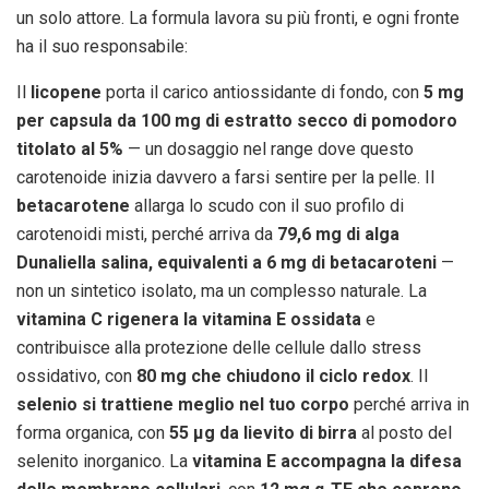
un solo attore. La formula lavora su più fronti, e ogni fronte
ha il suo responsabile:
Il
licopene
porta il carico antiossidante di fondo, con
5 mg
per capsula da 100 mg di estratto secco di pomodoro
titolato al 5%
— un dosaggio nel range dove questo
carotenoide inizia davvero a farsi sentire per la pelle. Il
betacarotene
allarga lo scudo con il suo profilo di
carotenoidi misti, perché arriva da
79,6 mg di alga
Dunaliella salina, equivalenti a 6 mg di betacaroteni
—
non un sintetico isolato, ma un complesso naturale. La
vitamina C rigenera la vitamina E ossidata
e
contribuisce alla protezione delle cellule dallo stress
ossidativo, con
80 mg che chiudono il ciclo redox
. Il
selenio si trattiene meglio nel tuo corpo
perché arriva in
forma organica, con
55 μg da lievito di birra
al posto del
selenito inorganico. La
vitamina E accompagna la difesa