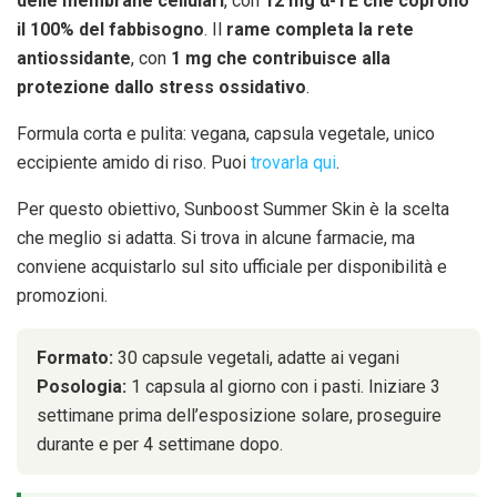
delle membrane cellulari
, con
12 mg α-TE che coprono
il 100% del fabbisogno
. Il
rame completa la rete
antiossidante
, con
1 mg che contribuisce alla
protezione dallo stress ossidativo
.
Formula corta e pulita: vegana, capsula vegetale, unico
eccipiente amido di riso. Puoi
trovarla qui
.
Per questo obiettivo, Sunboost Summer Skin è la scelta
che meglio si adatta. Si trova in alcune farmacie, ma
conviene acquistarlo sul sito ufficiale per disponibilità e
promozioni.
Formato:
30 capsule vegetali, adatte ai vegani
Posologia:
1 capsula al giorno con i pasti. Iniziare 3
settimane prima dell’esposizione solare, proseguire
durante e per 4 settimane dopo.