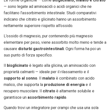
Le forme organiche — come
bisglicinato, malato e citrato
— sono legate ad aminoacidi o acidi organici che ne
facilitano l’assorbimento intestinale. Studi comparativi
indicano che citrato e glicinato hanno un assorbimento
nettamente superiore rispetto all’ossido.
L’ossido di magnesio, pur contenendo più magnesio
elementare per peso, viene assorbito molto meno e tende a
causare
disturbi gastrointestinali
. Ogni forma ha poi un
suo punto di forza specifico.
Il
bisglicinato
è legato alla glicina, un aminoacido con
proprietà calmanti — ideale per il rilassamento e il
supporto al sonno
. Il
malato
è combinato con acido
malico, che supporta la
produzione di energia
e il
recupero muscolare. Il
citrato
è altamente solubile e
garantisce un
assorbimento rapido
.
Quando trovi un integratore per crampi che usa una sola