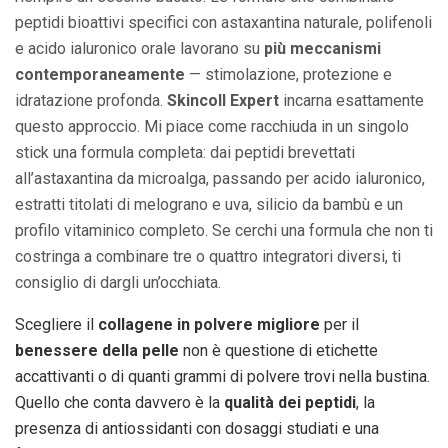
peptidi bioattivi specifici con astaxantina naturale, polifenoli
e acido ialuronico orale lavorano su
più meccanismi
contemporaneamente
— stimolazione, protezione e
idratazione profonda.
Skincoll Expert
incarna esattamente
questo approccio. Mi piace come racchiuda in un singolo
stick una formula completa: dai peptidi brevettati
all’astaxantina da microalga, passando per acido ialuronico,
estratti titolati di melograno e uva, silicio da bambù e un
profilo vitaminico completo. Se cerchi una formula che non ti
costringa a combinare tre o quattro integratori diversi, ti
consiglio di dargli un’occhiata.
Scegliere il
collagene in polvere migliore
per il
benessere della pelle
non è questione di etichette
accattivanti o di quanti grammi di polvere trovi nella bustina.
Quello che conta davvero è la
qualità dei peptidi
, la
presenza di antiossidanti con dosaggi studiati e una