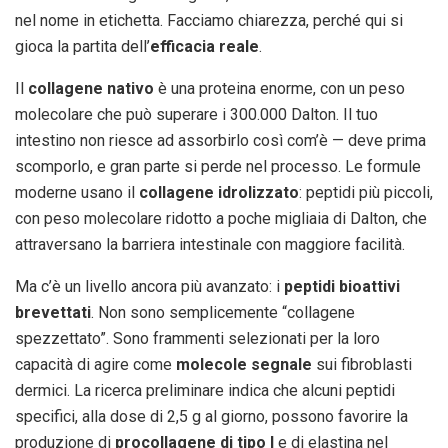
nel nome in etichetta. Facciamo chiarezza, perché qui si
gioca la partita dell’
efficacia reale
.
Il
collagene nativo
è una proteina enorme, con un peso
molecolare che può superare i 300.000 Dalton. Il tuo
intestino non riesce ad assorbirlo così com’è — deve prima
scomporlo, e gran parte si perde nel processo. Le formule
moderne usano il
collagene idrolizzato
: peptidi più piccoli,
con peso molecolare ridotto a poche migliaia di Dalton, che
attraversano la barriera intestinale con maggiore facilità.
Ma c’è un livello ancora più avanzato: i
peptidi bioattivi
brevettati
. Non sono semplicemente “collagene
spezzettato”. Sono frammenti selezionati per la loro
capacità di agire come
molecole segnale
sui fibroblasti
dermici. La ricerca preliminare indica che alcuni peptidi
specifici, alla dose di 2,5 g al giorno, possono favorire la
produzione di
procollagene di tipo I
e di elastina nel