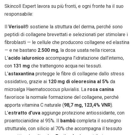
Skincoll Expert lavora su più fronti, e ogni fronte ha il suo
responsabile:
Il
Verisol®
sostiene la struttura del derma, perché sono
peptidi di collagene brevettati e selezionati per stimolare i
fibroblasti — le cellule che producono collagene ed elastina
— e ne bastano
2.500 mg
, la dose usata nella ricerca.
L’
acido ialuronico
accompagna l’idratazione dall’interno,
con
131 mg
che trattengono acqua nei tessuti.
L’
astaxantina
protegge le fibre di collagene dallo stress
ossidativo, grazie ai
120 mg di oleoresina al 5%
da
microalga Haematococcus pluvialis. La
rosa canina
favorisce la normale formazione del collagene, perché
apporta vitamina C naturale (
98,7 mg, 123,4% VNR
).
L’
estratto d’uva
aggiunge protezione antiossidante, con
proantocianidine al 95%. Il
bambù
completa il sostegno
strutturale, con silicio al 70% che accompagna il tessuto