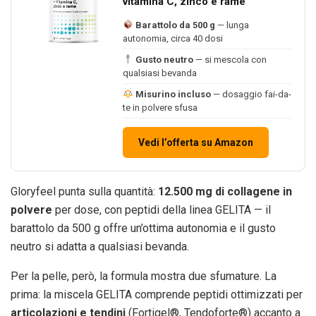
vitamina C, zinco e rame
Barattolo da 500 g
— lunga
autonomia, circa 40 dosi
Gusto neutro
— si mescola con
qualsiasi bevanda
Misurino incluso
— dosaggio fai-da-
te in polvere sfusa
Vedi l’offerta su Amazon
Gloryfeel punta sulla quantità:
12.500 mg di collagene in
polvere
per dose, con peptidi della linea GELITA — il
barattolo da 500 g offre un’ottima autonomia e il gusto
neutro si adatta a qualsiasi bevanda.
Per la pelle, però, la formula mostra due sfumature. La
prima: la miscela GELITA comprende peptidi ottimizzati per
articolazioni e tendini
(Fortigel®, Tendoforte®) accanto a