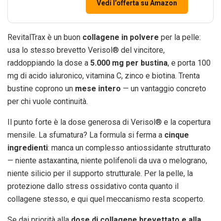
Vedi l’offerta su Amazon
RevitalTrax è un buon
collagene in polvere
per la pelle:
usa lo stesso brevetto Verisol® del vincitore,
raddoppiando la dose a
5.000 mg per bustina
, e porta 100
mg di acido ialuronico, vitamina C, zinco e biotina. Trenta
bustine coprono un
mese intero
— un vantaggio concreto
per chi vuole continuità.
Il punto forte è la dose generosa di Verisol® e la copertura
mensile. La sfumatura? La formula si ferma a
cinque
ingredienti
: manca un complesso antiossidante strutturato
— niente astaxantina, niente polifenoli da uva o melograno,
niente silicio per il supporto strutturale. Per la pelle, la
protezione dallo stress ossidativo conta quanto il
collagene stesso, e qui quel meccanismo resta scoperto.
Se dai priorità alla
dose di collagene brevettato e alla