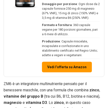
Dosaggio per porzione
: Ogni dose da 2
capsule fornisce 250 mg di magnesio
(67% VNR), 15 mg di zinco (150% VNR) e
3,5 mg di vitamina B6 (250% VNR).
Formato e fornitura
: 360 capsule
vegane per 180 porzioni giornaliere, pari
a 6 mesi di utilizzo.
Produzione
: Capsule miscelate,
incapsulate e confezionate in uno
stabilimento certificato nel Regno Unito;
adatte a vegani e vegetariani.
Vedi l’offerta su Amazon
ZM6 è un integratore multinutriente pensato per il
benessere maschile, con una formula che combina
zinco
,
vitamine del gruppo B
(tra cui B6, B12, biotina e niacina),
magnesio
e
vitamina D3
. Lo
zinco
, in questo caso