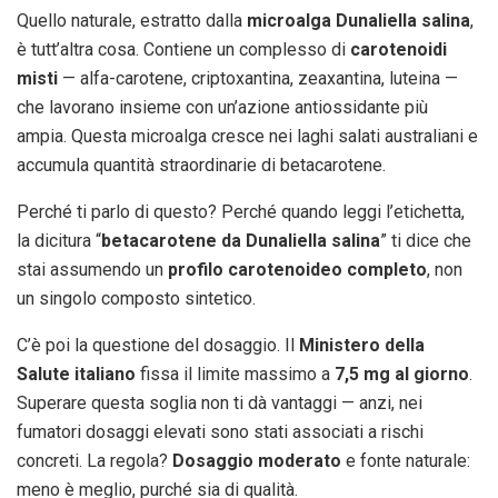
Quello naturale, estratto dalla
microalga Dunaliella salina
,
è tutt’altra cosa. Contiene un complesso di
carotenoidi
misti
— alfa-carotene, criptoxantina, zeaxantina, luteina —
che lavorano insieme con un’azione antiossidante più
ampia. Questa microalga cresce nei laghi salati australiani e
accumula quantità straordinarie di betacarotene.
Perché ti parlo di questo? Perché quando leggi l’etichetta,
la dicitura “
betacarotene da Dunaliella salina
” ti dice che
stai assumendo un
profilo carotenoideo completo
, non
un singolo composto sintetico.
C’è poi la questione del dosaggio. Il
Ministero della
Salute italiano
fissa il limite massimo a
7,5 mg al giorno
.
Superare questa soglia non ti dà vantaggi — anzi, nei
fumatori dosaggi elevati sono stati associati a rischi
concreti. La regola?
Dosaggio moderato
e fonte naturale:
meno è meglio, purché sia di qualità.