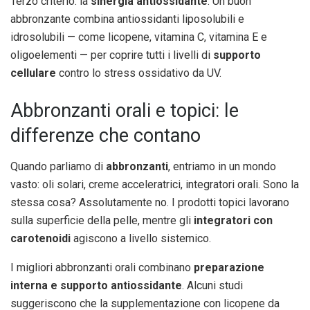
Terzo criterio: la
sinergia antiossidante
. Un buon
abbronzante combina antiossidanti liposolubili e
idrosolubili — come licopene, vitamina C, vitamina E e
oligoelementi — per coprire tutti i livelli di
supporto
cellulare
contro lo stress ossidativo da UV.
Abbronzanti orali e topici: le
differenze che contano
Quando parliamo di
abbronzanti
, entriamo in un mondo
vasto: oli solari, creme acceleratrici, integratori orali. Sono la
stessa cosa? Assolutamente no. I prodotti topici lavorano
sulla superficie della pelle, mentre gli
integratori con
carotenoidi
agiscono a livello sistemico.
I migliori abbronzanti orali combinano
preparazione
interna e supporto antiossidante
. Alcuni studi
suggeriscono che la supplementazione con licopene da