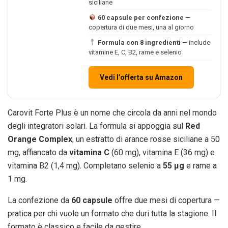
siciliane
60 capsule per confezione
—
copertura di due mesi, una al giorno
Formula con 8 ingredienti
— include
vitamine E, C, B2, rame e selenio
Vedi l’offerta su Amazon
Carovit Forte Plus è un nome che circola da anni nel mondo
degli integratori solari. La formula si appoggia sul
Red
Orange Complex
, un estratto di arance rosse siciliane a 50
mg, affiancato da
vitamina C
(60 mg), vitamina E (36 mg) e
vitamina B2 (1,4 mg). Completano selenio a
55 μg
e rame a
1 mg.
La confezione da
60 capsule
offre due mesi di copertura —
pratica per chi vuole un formato che duri tutta la stagione. Il
formato è classico e facile da gestire.