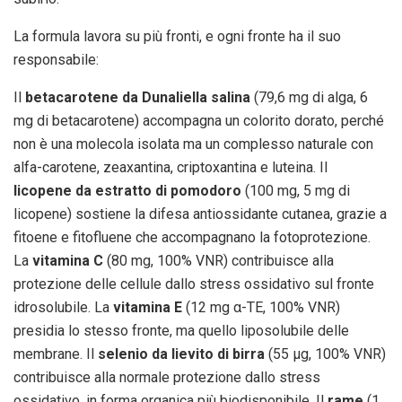
La formula lavora su più fronti, e ogni fronte ha il suo
responsabile:
Il
betacarotene da Dunaliella salina
(79,6 mg di alga, 6
mg di betacarotene) accompagna un colorito dorato, perché
non è una molecola isolata ma un complesso naturale con
alfa-carotene, zeaxantina, criptoxantina e luteina. Il
licopene da estratto di pomodoro
(100 mg, 5 mg di
licopene) sostiene la difesa antiossidante cutanea, grazie a
fitoene e fitofluene che accompagnano la fotoprotezione.
La
vitamina C
(80 mg, 100% VNR) contribuisce alla
protezione delle cellule dallo stress ossidativo sul fronte
idrosolubile. La
vitamina E
(12 mg α-TE, 100% VNR)
presidia lo stesso fronte, ma quello liposolubile delle
membrane. Il
selenio da lievito di birra
(55 μg, 100% VNR)
contribuisce alla normale protezione dallo stress
ossidativo, in forma organica più biodisponibile. Il
rame
(1