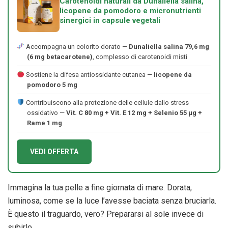
Carotenoidi naturali da Dunaliella salina,
licopene da pomodoro e micronutrienti
sinergici in capsule vegetali
Accompagna un colorito dorato —
Dunaliella salina 79,6 mg
(6 mg betacarotene)
, complesso di carotenoidi misti
Sostiene la difesa antiossidante cutanea —
licopene da
pomodoro 5 mg
Contribuiscono alla protezione delle cellule dallo stress
ossidativo —
Vit. C 80 mg + Vit. E 12 mg + Selenio 55 μg +
Rame 1 mg
VEDI OFFERTA
Immagina la tua pelle a fine giornata di mare. Dorata,
luminosa, come se la luce l’avesse baciata senza bruciarla.
È questo il traguardo, vero? Prepararsi al sole invece di
subirlo.