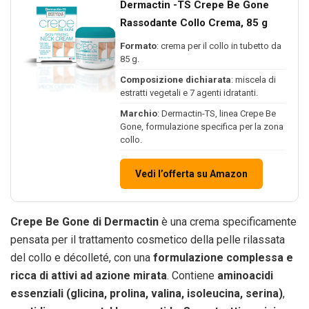
Dermactin -TS Crepe Be Gone
Rassodante Collo Crema, 85 g
Formato
: crema per il collo in tubetto da
85 g.
Composizione dichiarata
: miscela di
estratti vegetali e 7 agenti idratanti.
Marchio
: Dermactin-TS, linea Crepe Be
Gone, formulazione specifica per la zona
collo.
Vedi l’offerta su Amazon
Crepe Be Gone di Dermactin
è una crema specificamente
pensata per il trattamento cosmetico della pelle rilassata
del collo e décolleté, con una
formulazione complessa e
ricca di attivi ad azione mirata
. Contiene
aminoacidi
essenziali (glicina, prolina, valina, isoleucina, serina)
,