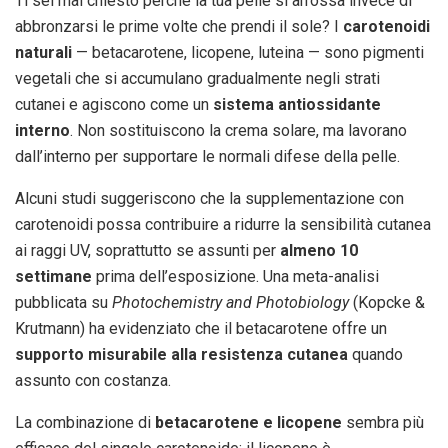
Ti sei mai chiesto perché la tua pelle si arrossa invece di
abbronzarsi le prime volte che prendi il sole? I
carotenoidi
naturali
— betacarotene, licopene, luteina — sono pigmenti
vegetali che si accumulano gradualmente negli strati
cutanei e agiscono come un
sistema antiossidante
interno
. Non sostituiscono la crema solare, ma lavorano
dall’interno per supportare le normali difese della pelle.
Alcuni studi suggeriscono che la supplementazione con
carotenoidi possa contribuire a ridurre la sensibilità cutanea
ai raggi UV, soprattutto se assunti per
almeno 10
settimane
prima dell’esposizione. Una meta-analisi
pubblicata su
Photochemistry and Photobiology
(Kopcke &
Krutmann) ha evidenziato che il betacarotene offre un
supporto misurabile alla resistenza cutanea
quando
assunto con costanza.
La combinazione di
betacarotene e licopene
sembra più