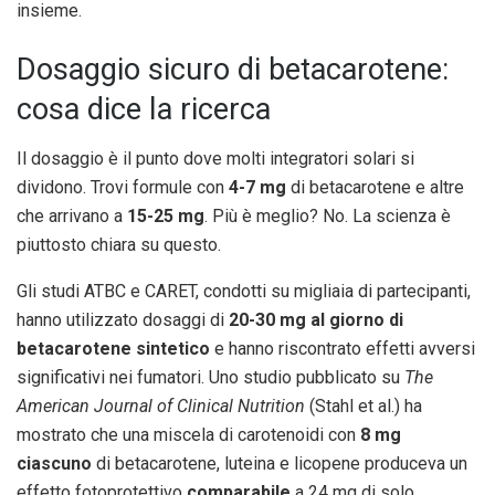
insieme.
Dosaggio sicuro di betacarotene:
cosa dice la ricerca
Il dosaggio è il punto dove molti integratori solari si
dividono. Trovi formule con
4-7 mg
di betacarotene e altre
che arrivano a
15-25 mg
. Più è meglio? No. La scienza è
piuttosto chiara su questo.
Gli studi ATBC e CARET, condotti su migliaia di partecipanti,
hanno utilizzato dosaggi di
20-30 mg al giorno di
betacarotene sintetico
e hanno riscontrato effetti avversi
significativi nei fumatori. Uno studio pubblicato su
The
American Journal of Clinical Nutrition
(Stahl et al.) ha
mostrato che una miscela di carotenoidi con
8 mg
ciascuno
di betacarotene, luteina e licopene produceva un
effetto fotoprotettivo
comparabile
a 24 mg di solo