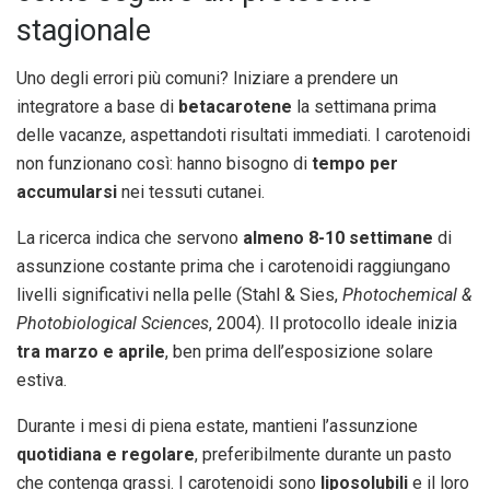
stagionale
Uno degli errori più comuni? Iniziare a prendere un
integratore a base di
betacarotene
la settimana prima
delle vacanze, aspettandoti risultati immediati. I carotenoidi
non funzionano così: hanno bisogno di
tempo per
accumularsi
nei tessuti cutanei.
La ricerca indica che servono
almeno 8-10 settimane
di
assunzione costante prima che i carotenoidi raggiungano
livelli significativi nella pelle (Stahl & Sies,
Photochemical &
Photobiological Sciences
, 2004). Il protocollo ideale inizia
tra marzo e aprile
, ben prima dell’esposizione solare
estiva.
Durante i mesi di piena estate, mantieni l’assunzione
quotidiana e regolare
, preferibilmente durante un pasto
che contenga grassi. I carotenoidi sono
liposolubili
e il loro