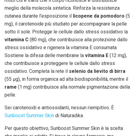
misti cis e trans che il corpo riconosce e distribuisce
meglio della molecola sintetica. Rinforza la resistenza
cutanea durante l’esposizione il
licopene da pomodoro
(5
mg), il carotenoide più studiato per accompagnare la pelle
sotto il sole. Protegge le cellule dallo stress ossidativo la
vitamina C
(80 mg), che contribuisce alla protezione dallo
stress ossidativo e rigenera la vitamina E consumata.
Sostiene la difesa delle membrane la
vitamina E
(12 mg),
che contribuisce a proteggere le cellule dallo stress
ossidativo. Completa la rete il
selenio da lievito di birra
(55 μg), in forma organica ad alta biodisponibilità, mentre il
rame
(1 mg) contribuisce alla normale pigmentazione della
pelle.
Sei carotenoidi e antiossidanti, nessun riempitivo. È
Sunboost Summer Skin
di Naturadika.
Per questo obiettivo, Sunboost Summer Skin è la scelta