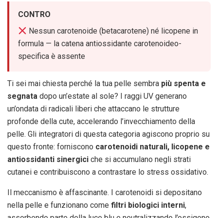
CONTRO
Nessun carotenoide (betacarotene) né licopene in
formula — la catena antiossidante carotenoideo-
specifica è assente
Ti sei mai chiesta perché la tua pelle sembra
più spenta e
segnata
dopo un’estate al sole? I raggi UV generano
un’ondata di radicali liberi che attaccano le strutture
profonde della cute, accelerando l’invecchiamento della
pelle. Gli integratori di questa categoria agiscono proprio su
questo fronte: forniscono
carotenoidi naturali, licopene e
antiossidanti sinergici
che si accumulano negli strati
cutanei e contribuiscono a contrastare lo stress ossidativo.
Il meccanismo è affascinante. I carotenoidi si depositano
nella pelle e funzionano come
filtri biologici interni
,
assorbendo parte della luce blu e neutralizzando l’ossigeno