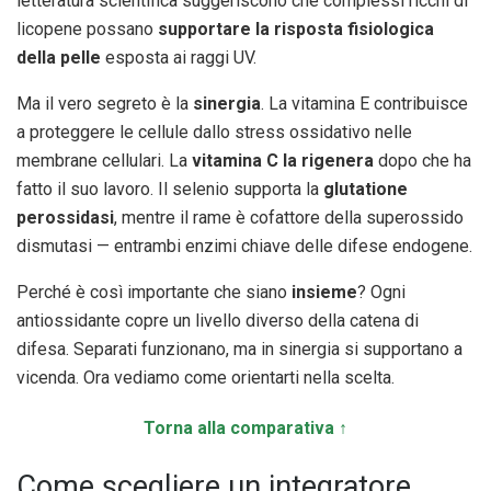
letteratura scientifica suggeriscono che complessi ricchi di
licopene possano
supportare la risposta fisiologica
della pelle
esposta ai raggi UV.
Ma il vero segreto è la
sinergia
. La vitamina E contribuisce
a proteggere le cellule dallo stress ossidativo nelle
membrane cellulari. La
vitamina C la rigenera
dopo che ha
fatto il suo lavoro. Il selenio supporta la
glutatione
perossidasi
, mentre il rame è cofattore della superossido
dismutasi — entrambi enzimi chiave delle difese endogene.
Perché è così importante che siano
insieme
? Ogni
antiossidante copre un livello diverso della catena di
difesa. Separati funzionano, ma in sinergia si supportano a
vicenda. Ora vediamo come orientarti nella scelta.
Torna alla comparativa ↑
Come scegliere un integratore