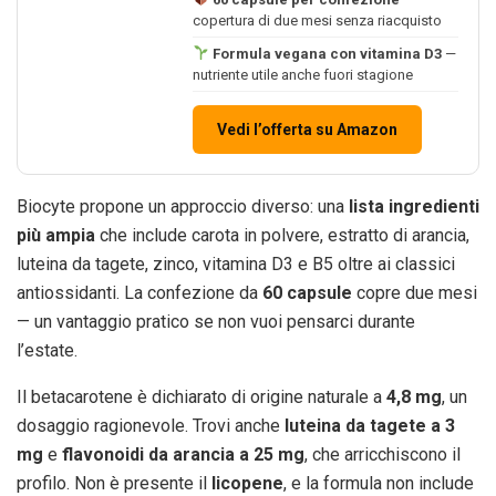
copertura di due mesi senza riacquisto
Formula vegana con vitamina D3
—
nutriente utile anche fuori stagione
Vedi l’offerta su Amazon
Biocyte propone un approccio diverso: una
lista ingredienti
più ampia
che include carota in polvere, estratto di arancia,
luteina da tagete, zinco, vitamina D3 e B5 oltre ai classici
antiossidanti. La confezione da
60 capsule
copre due mesi
— un vantaggio pratico se non vuoi pensarci durante
l’estate.
Il betacarotene è dichiarato di origine naturale a
4,8 mg
, un
dosaggio ragionevole. Trovi anche
luteina da tagete a 3
mg
e
flavonoidi da arancia a 25 mg
, che arricchiscono il
profilo. Non è presente il
licopene
, e la formula non include