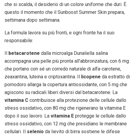
che si scalda, il desiderio di un colore uniforme che duri. È
questo il momento che il Sunboost Summer Skin prepara,
settimana dopo settimana.
La formula lavora su più fronti, e ogni fronte ha il suo
responsabile:
Il
betacarotene
dalla microalga Dunaliella salina
accompagna una pelle più pronta all’abbronzatura, con 6 mg
che portano con sé un corredo naturale di alfa-carotene,
zeaxantina, luteina e criptoxantina. Il
licopene
da estratto di
pomodoro allarga la copertura antiossidante, con 5 mg che
agiscono su radicali liberi diversi dal betacarotene. La
vitamina C
contribuisce alla protezione delle cellule dallo
stress ossidativo, con 80 mg che rigenerano la vitamina E
dopo il suo lavoro. La
vitamina E
protegge le cellule dallo
stress ossidativo, con 12 mg che presidiano le membrane
cellulari. Il
selenio
da lievito di birra sostiene le difese