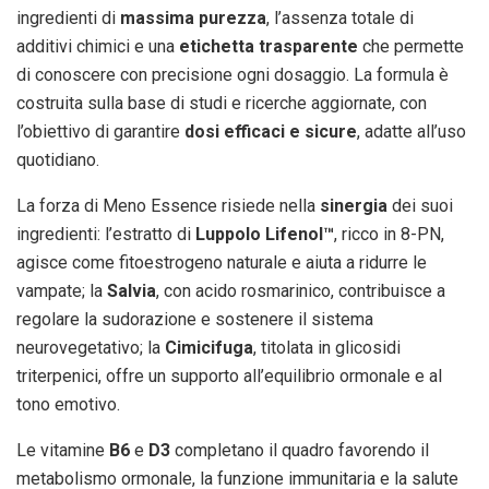
ingredienti di
massima purezza
, l’assenza totale di
additivi chimici e una
etichetta trasparente
che permette
di conoscere con precisione ogni dosaggio. La formula è
costruita sulla base di studi e ricerche aggiornate, con
l’obiettivo di garantire
dosi efficaci e sicure
, adatte all’uso
quotidiano.
La forza di Meno Essence risiede nella
sinergia
dei suoi
ingredienti: l’estratto di
Luppolo Lifenol™
, ricco in 8-PN,
agisce come fitoestrogeno naturale e aiuta a ridurre le
vampate; la
Salvia
, con acido rosmarinico, contribuisce a
regolare la sudorazione e sostenere il sistema
neurovegetativo; la
Cimicifuga
, titolata in glicosidi
triterpenici, offre un supporto all’equilibrio ormonale e al
tono emotivo.
Le vitamine
B6
e
D3
completano il quadro favorendo il
metabolismo ormonale, la funzione immunitaria e la salute