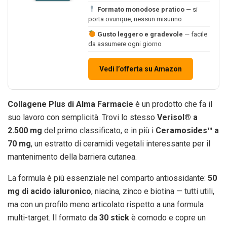
Formato monodose pratico
— si
porta ovunque, nessun misurino
Gusto leggero e gradevole
— facile
da assumere ogni giorno
Vedi l’offerta su Amazon
Collagene Plus di Alma Farmacie
è un prodotto che fa il
suo lavoro con semplicità. Trovi lo stesso
Verisol® a
2.500 mg
del primo classificato, e in più i
Ceramosides™ a
70 mg
, un estratto di ceramidi vegetali interessante per il
mantenimento della barriera cutanea.
La formula è più essenziale nel comparto antiossidante:
50
mg di acido ialuronico
, niacina, zinco e biotina — tutti utili,
ma con un profilo meno articolato rispetto a una formula
multi-target. Il formato da
30 stick
è comodo e copre un