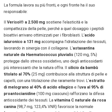
La formula lavora su più fronti, e ogni fronte ha il suo
responsabile:
Il
Verisol® a 2.500 mg
sostiene l’elasticità e la
compattezza della pelle, perché a quel dosaggio i peptidi
bioattivi arrivano ottimizzati per i fibroblasti. L’
acido
ialuronico a 131 mg
accompagna l’idratazione dei tessuti,
lavorando in sinergia con il collagene. L’
astaxantina
naturale da Haematococcus pluvialis
(120 mg, 5%)
protegge dallo stress ossidativo, uno degli antiossidanti
più interessanti che la natura offra. Il
silicio da bambù
titolato al 70%
(25 mg) contribuisce alla struttura di pelle e
capelli, con una titolazione che raramente trovi. L’
estratto
di melograno al 40% di acido ellagico
e l’
uva al 95% di
proantocianidine
(100 mg ciascuno) rafforzano la difesa
antiossidante dei tessuti. La
vitamina C naturale da rosa
canina
(98,7 mg, 123,4% VNR) favorisce la normale