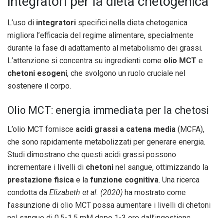
integratori per la dieta chetogenica
L’uso di
integratori
specifici nella dieta chetogenica
migliora l’efficacia del regime alimentare, specialmente
durante la fase di adattamento al metabolismo dei grassi.
L’attenzione si concentra su ingredienti come
olio MCT
e
chetoni esogeni
, che svolgono un ruolo cruciale nel
sostenere il corpo.
Olio MCT: energia immediata per la chetosi
L’olio MCT fornisce
acidi grassi a catena media
(MCFA),
che sono rapidamente metabolizzati per generare energia.
Studi dimostrano che questi acidi grassi possono
incrementare i livelli di
chetoni
nel sangue, ottimizzando la
prestazione fisica
e la
funzione cognitiva
. Una ricerca
condotta da
Elizabeth et al. (2020)
ha mostrato come
l’assunzione di olio MCT possa aumentare i livelli di chetoni
nel sangue di 0.5-1.5 mM dopo 1-3 ore dall’ingestione.