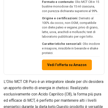
Formato e contenuto
: Olio MCT C8 in 15
bustine monodose da 15 ml ciascuna,
con purezza dichiarata superiore al 99%.
Origine e certificazioni
: Derivato al
100% da cocco, non-OGM, compatibile
con diete paleo e vegane; privo di grano,
latte, uova, arachidi e molluschi; test di
laboratorio pubblicato per ogni lotto.
Caratteristiche sensoriali
: Olio inodore
e insapore, miscibile in bevande e shake
proteici.
Vedi l’offerta su Amazon
L’Olio MCT C8 Puro è un integratore ideale per chi desidera
un apporto diretto di energia in chetosi. Realizzato
esclusivamente con Acido Caprilico (C8), la forma più pura
ed efficace di MCT, è perfetto per mantenere alti i livelli
energetici durante la dieta keto.Questo prodotto è versatile