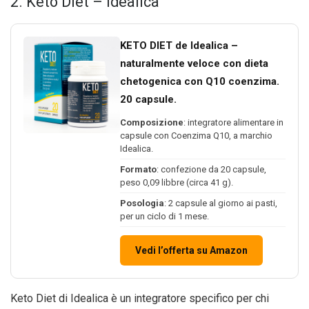
2. Keto Diet – Idealica
KETO DIET de Idealica –
naturalmente veloce con dieta
chetogenica con Q10 coenzima.
20 capsule.
Composizione
: integratore alimentare in
capsule con Coenzima Q10, a marchio
Idealica.
Formato
: confezione da 20 capsule,
peso 0,09 libbre (circa 41 g).
Posologia
: 2 capsule al giorno ai pasti,
per un ciclo di 1 mese.
Vedi l’offerta su Amazon
Keto Diet di Idealica è un integratore specifico per chi