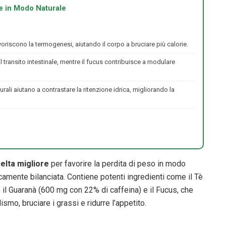
e in Modo Naturale
favoriscono la termogenesi, aiutando il corpo a bruciare più calorie.
 il transito intestinale, mentre il fucus contribuisce a modulare
aturali aiutano a contrastare la ritenzione idrica, migliorando la
celta migliore
per favorire la perdita di peso in modo
icamente bilanciata. Contiene potenti ingredienti come il Tè
il Guaranà (600 mg con 22% di caffeina) e il Fucus, che
mo, bruciare i grassi e ridurre l’appetito.