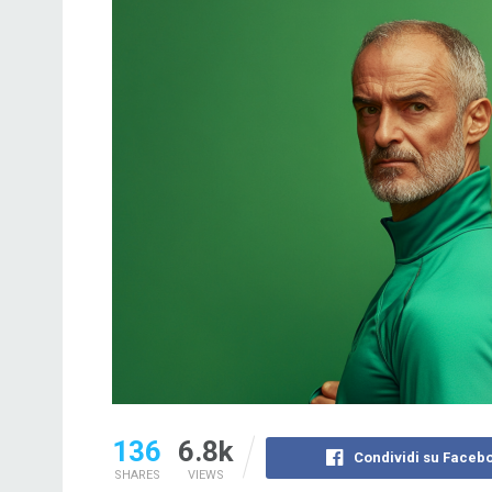
136
6.8k
Condividi su Faceb
SHARES
VIEWS