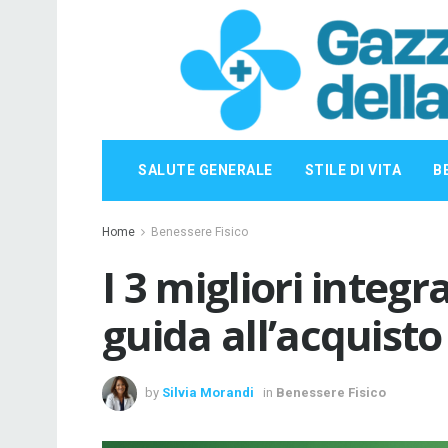
SALUTE GENERALE
STILE DI VITA
B
Home
Benessere Fisico
I 3 migliori integr
guida all’acquisto
by
Silvia Morandi
in
Benessere Fisico