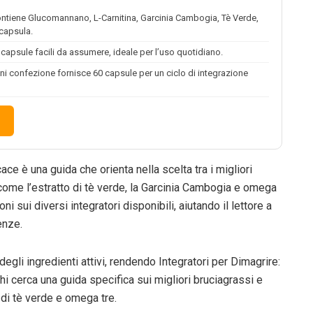
ontiene Glucomannano, L-Carnitina, Garcinia Cambogia, Tè Verde,
 capsula.
n capsule facili da assumere, ideale per l’uso quotidiano.
gni confezione fornisce 60 capsule per un ciclo di integrazione
cace è una guida che orienta nella scelta tra i migliori
 come l’estratto di tè verde, la Garcinia Cambogia e omega
oni sui diversi integratori disponibili, aiutando il lettore a
enze.
gli ingredienti attivi, rendendo Integratori per Dimagrire:
chi cerca una guida specifica sui migliori bruciagrassi e
 di tè verde e omega tre.