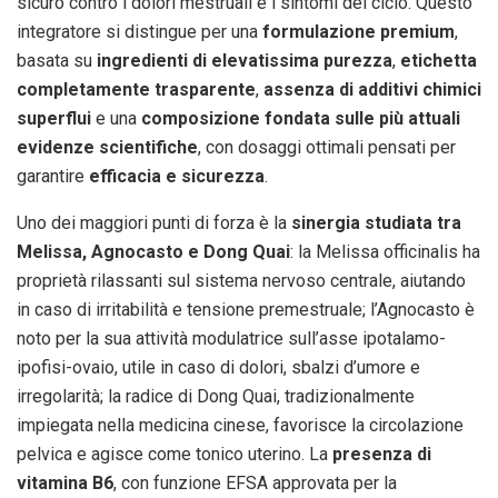
sicuro contro i dolori mestruali e i sintomi del ciclo. Questo
integratore si distingue per una
formulazione premium
,
basata su
ingredienti di elevatissima purezza
,
etichetta
completamente trasparente
,
assenza di additivi chimici
superflui
e una
composizione fondata sulle più attuali
evidenze scientifiche
, con dosaggi ottimali pensati per
garantire
efficacia e sicurezza
.
Uno dei maggiori punti di forza è la
sinergia studiata tra
Melissa, Agnocasto e Dong Quai
: la Melissa officinalis ha
proprietà rilassanti sul sistema nervoso centrale, aiutando
in caso di irritabilità e tensione premestruale; l’Agnocasto è
noto per la sua attività modulatrice sull’asse ipotalamo-
ipofisi-ovaio, utile in caso di dolori, sbalzi d’umore e
irregolarità; la radice di Dong Quai, tradizionalmente
impiegata nella medicina cinese, favorisce la circolazione
pelvica e agisce come tonico uterino. La
presenza di
vitamina B6
, con funzione EFSA approvata per la