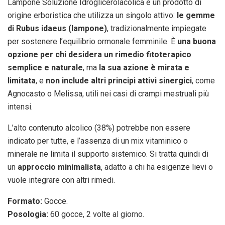
Lampone Soluzione Idroglicerolacolica è un prodotto di
origine erboristica che utilizza un singolo attivo:
le gemme
di Rubus idaeus (lampone)
, tradizionalmente impiegate
per sostenere l’equilibrio ormonale femminile. È
una buona
opzione per chi desidera un rimedio fitoterapico
semplice e naturale
, ma
la sua azione è mirata e
limitata
, e
non include altri principi attivi sinergici
, come
Agnocasto o Melissa, utili nei casi di crampi mestruali più
intensi.
L’alto contenuto alcolico (38%) potrebbe non essere
indicato per tutte, e l’assenza di un mix vitaminico o
minerale ne limita il supporto sistemico. Si tratta quindi di
un
approccio minimalista
, adatto a chi ha esigenze lievi o
vuole integrare con altri rimedi.
Formato:
Gocce.
Posologia:
60 gocce, 2 volte al giorno.