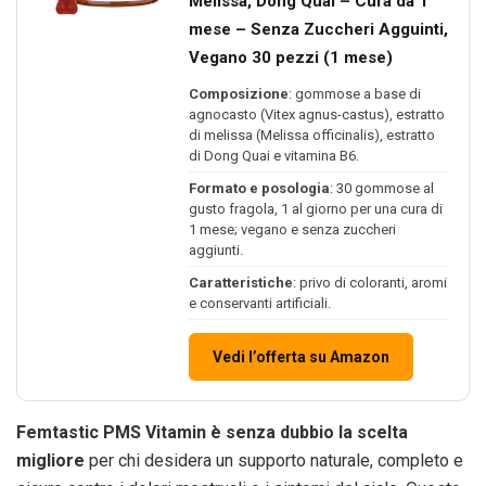
Melissa, Dong Quai – Cura da 1
mese – Senza Zuccheri Agguinti,
Vegano 30 pezzi (1 mese)
Composizione
: gommose a base di
agnocasto (Vitex agnus-castus), estratto
di melissa (Melissa officinalis), estratto
di Dong Quai e vitamina B6.
Formato e posologia
: 30 gommose al
gusto fragola, 1 al giorno per una cura di
1 mese; vegano e senza zuccheri
aggiunti.
Caratteristiche
: privo di coloranti, aromi
e conservanti artificiali.
Vedi l’offerta su Amazon
Femtastic PMS Vitamin è senza dubbio la scelta
migliore
per chi desidera un supporto naturale, completo e