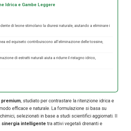
one Idrica e Gambe Leggere
il dente di leone stimolano la diuresi naturale, aiutando a eliminare i
inea ed equiseto contribuiscono all’eliminazione delle tossine,
azione di estratti naturali aiuta a ridurre il ristagno idrico,
e
premium
, studiato per contrastare la ritenzione idrica e
 modo efficace e naturale. La formulazione si basa su
i chimici, selezionati in base a studi scientifici aggiornati. Il
a
sinergia intelligente
tra attivi vegetali drenanti e