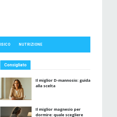
ISICO
NUTRIZIONE
Consigliato
Il miglior D-mannosio: guida
alla scelta
Il miglior magnesio per
dormire: quale scegliere