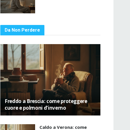
Da Non Perdere
Freddo a Brescia: come proteggere
cuore e polmoni d’inverno
Caldo a Verona: come