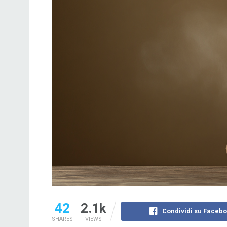
42
2.1k
Condividi su Faceb
SHARES
VIEWS