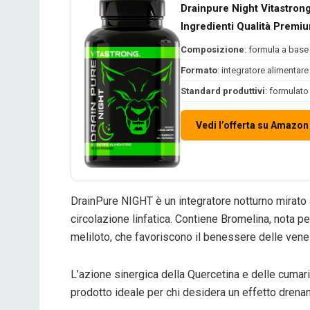
Drainpure Night Vitastron
Ingredienti Qualità Premiu
Composizione
: formula a base 
Formato
: integratore alimentare
Standard produttivi
: formulato
Vedi l’offerta su Amazon
DrainPure NIGHT è un integratore notturno mirato a 
circolazione linfatica. Contiene Bromelina, nota pe
meliloto, che favoriscono il benessere delle vene 
L’azione sinergica della Quercetina e delle cumari
prodotto ideale per chi desidera un effetto drenan