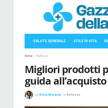
SALUTE GENERALE
STILE DI VITA
B
Home
Bellezza
Migliori prodotti p
guida all’acquisto
by
Silvia Morandi
in
Bellezza