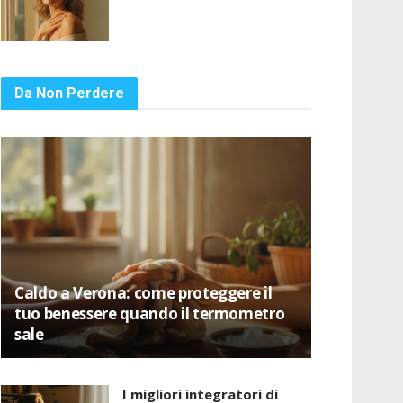
Da Non Perdere
Caldo a Verona: come proteggere il
tuo benessere quando il termometro
sale
I migliori integratori di