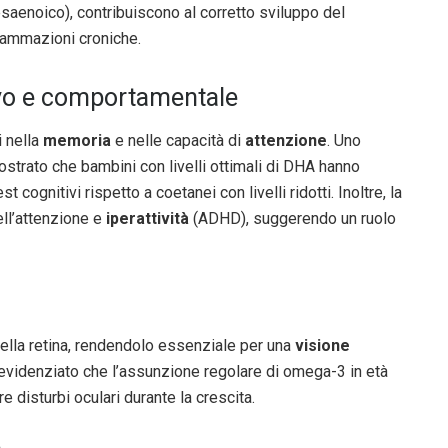
aenoico), contribuiscono al corretto sviluppo del
iammazioni croniche.
tivo e comportamentale
i nella
memoria
e nelle capacità di
attenzione
. Uno
strato che bambini con livelli ottimali di DHA hanno
cognitivi rispetto a coetanei con livelli ridotti. Inoltre, la
ell’attenzione e
iperattività
(ADHD), suggerendo un ruolo
nella retina, rendendolo essenziale per una
visione
a evidenziato che l’assunzione regolare di omega-3 in età
e disturbi oculari durante la crescita.