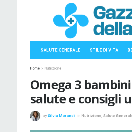
SALUTE GENERALE
STILE DI VITA
B
Home
Nutrizione
Omega 3 bambini b
salute e consigli ut
by
Silvia Morandi
in
Nutrizione
,
Salute General