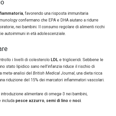
io
nfiammatoria
, favorendo una risposta immunitaria
mmunology
confermano che EPA e DHA aiutano a ridurre
iratorie, nei bambini. Il consumo regolare di alimenti ricchi
tie autoimmuni in età adolescenziale.
are
ollo i livelli di colesterolo
LDL
e trigliceridi. Sebbene le
o stato lipidico sano nell’infanzia riduce il rischio di
a meta-analisi del
British Medical Journal
, una dieta ricca
na riduzione del 15% dei marcatori infiammatori vascolari.
a introduzione alimentare di omega-3 nei bambini,
e includa
pesce azzurro
,
semi di lino
e
noci
.