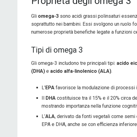
Proprietà degli omega 3
Gli
omega-3
sono acidi grassi polinsaturi essenzi
soprattutto nei bambini. Essi svolgono un ruolo fo
numerose proprietà benefiche legate a funzioni cel
Tipi di omega 3
Gli omega-3 includono tre principali tipi:
acido ei
(DHA)
e
acido alfa-linolenico (ALA)
.
L’
EPA
favorisce la modulazione di processi i
Il
DHA
costituisce tra il 15% e il 20% circa de
mostrando importanza nella funzione cognitiv
L’
ALA
, derivato da fonti vegetali come semi 
EPA e DHA, anche se con efficienza inferiore