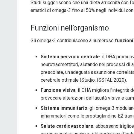
Studi suggeriscono che una dieta arricchita con fon
ematici di omega-3 fino al 50% negli individui con 
Funzioni nell’organismo
Gli omega-3 contribuiscono a numerose
funzioni
Sistema nervoso centrale
: il DHA promuov
neurotrasmettitori, aiutando nei processi di
prescolare, un’adeguata assunzione correlat
cerebrale ottimale (Studio: ISSFAL 2020).
Funzione visiva
: il DHA migliora l’integrità
provocare alterazioni dell’acuità visiva e aum
Sistema immunitario
: gli omega-3 modulano
infiammatori come le prostaglandine E2 trami
Salute cardiovascolare
: abbassano triglice
cardiovascolari anche in età pediatrica (Font