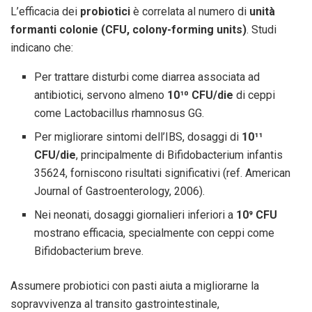
L’efficacia dei
probiotici
è correlata al numero di
unità
formanti colonie (CFU, colony-forming units)
. Studi
indicano che:
Per trattare disturbi come diarrea associata ad
antibiotici, servono almeno
10¹⁰ CFU/die
di ceppi
come Lactobacillus rhamnosus GG.
Per migliorare sintomi dell’IBS, dosaggi di
10¹¹
CFU/die
, principalmente di Bifidobacterium infantis
35624, forniscono risultati significativi (ref. American
Journal of Gastroenterology, 2006).
Nei neonati, dosaggi giornalieri inferiori a
10⁹ CFU
mostrano efficacia, specialmente con ceppi come
Bifidobacterium breve.
Assumere probiotici con pasti aiuta a migliorarne la
sopravvivenza al transito gastrointestinale,