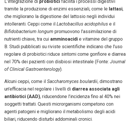
L’integrazione di
probiotici
facilita i processi digestivi
tramite la produzione di enzimi essenziali, come le
lattasi
,
che migliorano la digestione del lattosio negli individui
intolleranti. Ceppi come il
Lactobacillus acidophilus
e il
Bifidobacterium longum
promuovono l’assimilazione di
nutrienti chiave, tra cui
amminoacidi
e vitamine del gruppo
B. Studi pubblicati su riviste scientifiche indicano che l’uso
regolare di probiotici riduce sintomi come gonfiore e diarrea
nel 70% dei pazienti con disbiosi intestinale (Fonte:
Journal
of Clinical Gastroenterology
).
Alcuni ceppi, come il
Saccharomyces boulardii
, dimostrano
un’efficacia nel regolare i livelli di
diarrea associata agli
antibiotici (AAD)
, riducendone l’incidenza fino al 40% nei
soggetti trattati. Questi microrganismi competono con
agenti patogeni e migliorano il metabolismo degli acidi
biliari, riducendo disturbi addominali cronici.