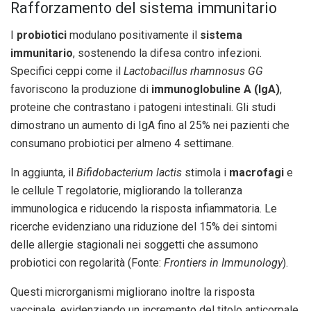
Rafforzamento del sistema immunitario
I
probiotici
modulano positivamente il
sistema
immunitario
, sostenendo la difesa contro infezioni.
Specifici ceppi come il
Lactobacillus rhamnosus GG
favoriscono la produzione di
immunoglobuline A (IgA)
,
proteine che contrastano i patogeni intestinali. Gli studi
dimostrano un aumento di IgA fino al 25% nei pazienti che
consumano probiotici per almeno 4 settimane.
In aggiunta, il
Bifidobacterium lactis
stimola i
macrofagi
e
le cellule T regolatorie, migliorando la tolleranza
immunologica e riducendo la risposta infiammatoria. Le
ricerche evidenziano una riduzione del 15% dei sintomi
delle allergie stagionali nei soggetti che assumono
probiotici con regolarità (Fonte:
Frontiers in Immunology
).
Questi microrganismi migliorano inoltre la risposta
vaccinale, evidenziando un incremento del titolo anticorpale