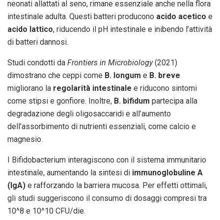
neonati allattati al seno, rimane essenziale anche nella flora
intestinale adulta. Questi batteri producono
acido acetico
e
acido lattico
, riducendo il pH intestinale e inibendo l’attività
di batteri dannosi.
Studi condotti da
Frontiers in Microbiology
(2021)
dimostrano che ceppi come
B. longum
e
B. breve
migliorano la
regolarità intestinale
e riducono sintomi
come stipsi e gonfiore. Inoltre,
B. bifidum
partecipa alla
degradazione degli oligosaccaridi e all’aumento
dell’assorbimento di nutrienti essenziali, come calcio e
magnesio.
I Bifidobacterium interagiscono con il sistema immunitario
intestinale, aumentando la sintesi di
immunoglobuline A
(IgA)
e rafforzando la barriera mucosa. Per effetti ottimali,
gli studi suggeriscono il consumo di dosaggi compresi tra
10^8 e 10^10 CFU/die.