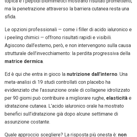
topica e i peptidi biomimetici mostrano risultati promettenti,
ma la penetrazione attraverso la barriera cutanea resta una
sfida.
Le opzioni professionali — come i filler di acido ialuronico e
i peeling chimici — offrono risultati rapidi e visibili.
Agiscono dall’esterno, però, e non intervengono sulla causa
strutturale dell’invecchiamento: la perdita progressiva della
matrice dermica
.
Ed è qui che entra in gioco la
nutrizione dall’interno
. Una
meta-analisi di 19 studi controllati con placebo ha
evidenziato che l’assunzione orale di collagene idrolizzato
per 90 giorni può contribuire a migliorare rughe,
elasticità
e
idratazione cutanea. L’acido ialuronico orale ha mostrato
benefici sull’idratazione già dopo alcune settimane di
assunzione costante.
Quale approccio scegliere? La risposta più onesta è:
non