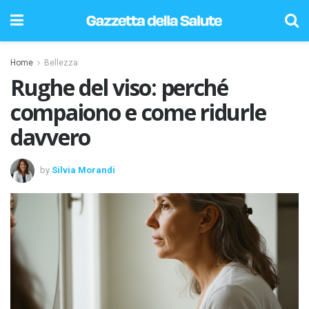
Home
Bellezza
Rughe del viso: perché
compaiono e come ridurle
davvero
by
Silvia Morandi