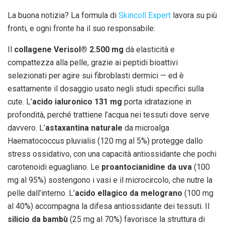
La buona notizia? La formula di
Skincoll Expert
lavora su più
fronti, e ogni fronte ha il suo responsabile:
Il
collagene Verisol® 2.500 mg
dà elasticità e
compattezza alla pelle, grazie ai peptidi bioattivi
selezionati per agire sui fibroblasti dermici — ed è
esattamente il dosaggio usato negli studi specifici sulla
cute. L’
acido ialuronico 131 mg
porta idratazione in
profondità, perché trattiene l’acqua nei tessuti dove serve
davvero. L’
astaxantina naturale
da microalga
Haematococcus pluvialis (120 mg al 5%) protegge dallo
stress ossidativo, con una capacità antiossidante che pochi
carotenoidi eguagliano. Le
proantocianidine da uva
(100
mg al 95%) sostengono i vasi e il microcircolo, che nutre la
pelle dall’interno. L’
acido ellagico da melograno
(100 mg
al 40%) accompagna la difesa antiossidante dei tessuti. Il
silicio da bambù
(25 mg al 70%) favorisce la struttura di