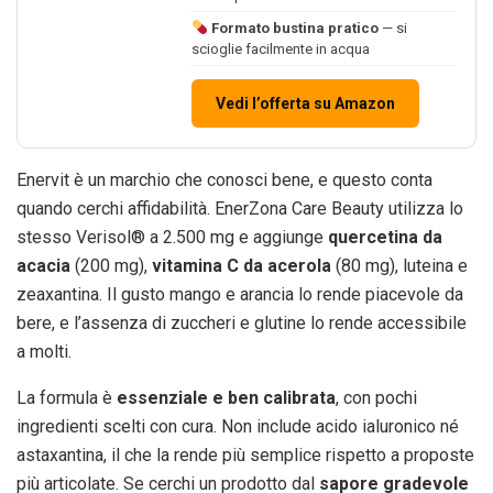
Formato bustina pratico
— si
scioglie facilmente in acqua
Vedi l’offerta su Amazon
Enervit è un marchio che conosci bene, e questo conta
quando cerchi affidabilità. EnerZona Care Beauty utilizza lo
stesso Verisol® a 2.500 mg e aggiunge
quercetina da
acacia
(200 mg),
vitamina C da acerola
(80 mg), luteina e
zeaxantina. Il gusto mango e arancia lo rende piacevole da
bere, e l’assenza di zuccheri e glutine lo rende accessibile
a molti.
La formula è
essenziale e ben calibrata
, con pochi
ingredienti scelti con cura. Non include acido ialuronico né
astaxantina, il che la rende più semplice rispetto a proposte
più articolate. Se cerchi un prodotto dal
sapore gradevole