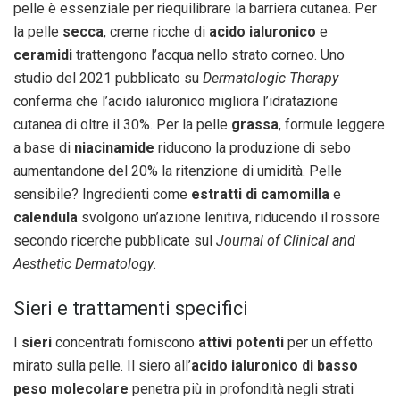
pelle è essenziale per riequilibrare la barriera cutanea. Per
la pelle
secca
, creme ricche di
acido ialuronico
e
ceramidi
trattengono l’acqua nello strato corneo. Uno
studio del 2021 pubblicato su
Dermatologic Therapy
conferma che l’acido ialuronico migliora l’idratazione
cutanea di oltre il 30%. Per la pelle
grassa
, formule leggere
a base di
niacinamide
riducono la produzione di sebo
aumentandone del 20% la ritenzione di umidità. Pelle
sensibile? Ingredienti come
estratti di camomilla
e
calendula
svolgono un’azione lenitiva, riducendo il rossore
secondo ricerche pubblicate sul
Journal of Clinical and
Aesthetic Dermatology
.
Sieri e trattamenti specifici
I
sieri
concentrati forniscono
attivi potenti
per un effetto
mirato sulla pelle. Il siero all’
acido ialuronico di basso
peso molecolare
penetra più in profondità negli strati