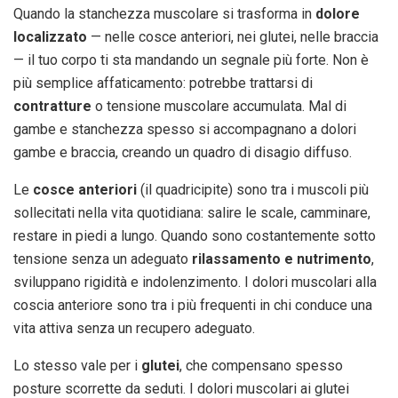
Quando la stanchezza muscolare si trasforma in
dolore
localizzato
— nelle cosce anteriori, nei glutei, nelle braccia
— il tuo corpo ti sta mandando un segnale più forte. Non è
più semplice affaticamento: potrebbe trattarsi di
contratture
o tensione muscolare accumulata. Mal di
gambe e stanchezza spesso si accompagnano a dolori
gambe e braccia, creando un quadro di disagio diffuso.
Le
cosce anteriori
(il quadricipite) sono tra i muscoli più
sollecitati nella vita quotidiana: salire le scale, camminare,
restare in piedi a lungo. Quando sono costantemente sotto
tensione senza un adeguato
rilassamento e nutrimento
,
sviluppano rigidità e indolenzimento. I dolori muscolari alla
coscia anteriore sono tra i più frequenti in chi conduce una
vita attiva senza un recupero adeguato.
Lo stesso vale per i
glutei
, che compensano spesso
posture scorrette da seduti. I dolori muscolari ai glutei