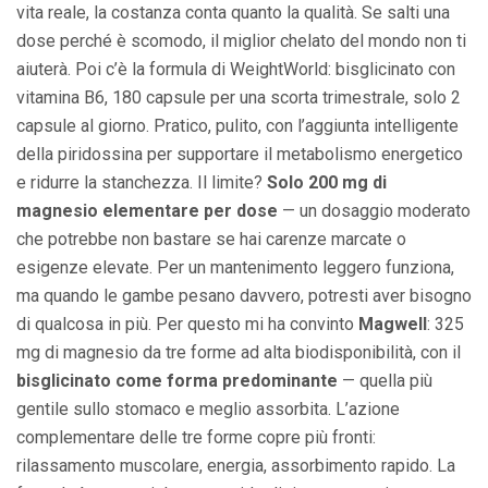
vita reale, la costanza conta quanto la qualità. Se salti una
dose perché è scomodo, il miglior chelato del mondo non ti
aiuterà. Poi c’è la formula di WeightWorld: bisglicinato con
vitamina B6, 180 capsule per una scorta trimestrale, solo 2
capsule al giorno. Pratico, pulito, con l’aggiunta intelligente
della piridossina per supportare il metabolismo energetico
e ridurre la stanchezza. Il limite?
Solo 200 mg di
magnesio elementare per dose
— un dosaggio moderato
che potrebbe non bastare se hai carenze marcate o
esigenze elevate. Per un mantenimento leggero funziona,
ma quando le gambe pesano davvero, potresti aver bisogno
di qualcosa in più. Per questo mi ha convinto
Magwell
: 325
mg di magnesio da tre forme ad alta biodisponibilità, con il
bisglicinato come forma predominante
— quella più
gentile sullo stomaco e meglio assorbita. L’azione
complementare delle tre forme copre più fronti:
rilassamento muscolare, energia, assorbimento rapido. La