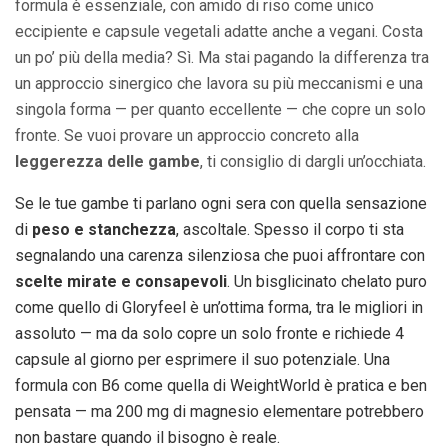
formula è essenziale, con amido di riso come unico
eccipiente e capsule vegetali adatte anche a vegani. Costa
un po’ più della media? Sì. Ma stai pagando la differenza tra
un approccio sinergico che lavora su più meccanismi e una
singola forma — per quanto eccellente — che copre un solo
fronte. Se vuoi provare un approccio concreto alla
leggerezza delle gambe
, ti consiglio di dargli un’occhiata.
Se le tue gambe ti parlano ogni sera con quella sensazione
di
peso e stanchezza
, ascoltale. Spesso il corpo ti sta
segnalando una carenza silenziosa che puoi affrontare con
scelte mirate e consapevoli
. Un bisglicinato chelato puro
come quello di Gloryfeel è un’ottima forma, tra le migliori in
assoluto — ma da solo copre un solo fronte e richiede 4
capsule al giorno per esprimere il suo potenziale. Una
formula con B6 come quella di WeightWorld è pratica e ben
pensata — ma 200 mg di magnesio elementare potrebbero
non bastare quando il bisogno è reale.