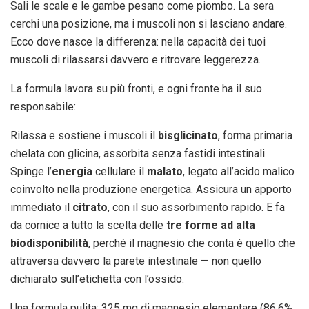
Sali le scale e le gambe pesano come piombo. La sera
cerchi una posizione, ma i muscoli non si lasciano andare.
Ecco dove nasce la differenza: nella capacità dei tuoi
muscoli di rilassarsi davvero e ritrovare leggerezza.
La formula lavora su più fronti, e ogni fronte ha il suo
responsabile:
Rilassa e sostiene i muscoli il
bisglicinato
, forma primaria
chelata con glicina, assorbita senza fastidi intestinali.
Spinge l’
energia
cellulare il
malato
, legato all’acido malico
coinvolto nella produzione energetica. Assicura un apporto
immediato il
citrato
, con il suo assorbimento rapido. E fa
da cornice a tutto la scelta delle
tre forme ad alta
biodisponibilità
, perché il magnesio che conta è quello che
attraversa davvero la parete intestinale — non quello
dichiarato sull’etichetta con l’ossido.
Una formula pulita: 325 mg di magnesio elementare (86,6%