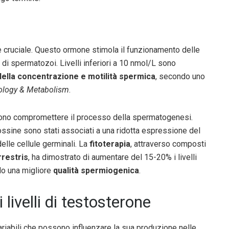
 cruciale. Questo ormone stimola il funzionamento delle
 di spermatozoi. Livelli inferiori a 10 nmol/L sono
della concentrazione e motilità spermica
, secondo uno
nology & Metabolism
.
ssono compromettere il processo della spermatogenesi.
iossine sono stati associati a una ridotta espressione del
elle cellule germinali. La
fitoterapia
, attraverso composti
rrestris
, ha dimostrato di aumentare del 15-20% i livelli
ndo una migliore
qualità spermiogenica
.
 livelli di testosterone
variabili che possono influenzare la sua produzione nelle