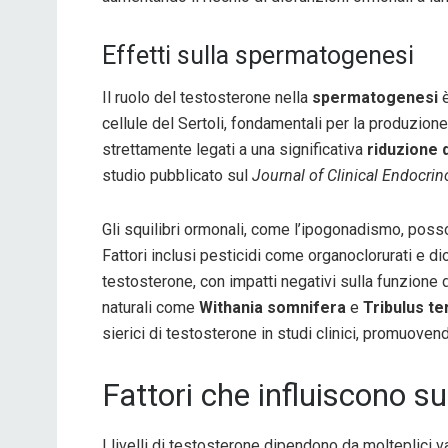
Effetti sulla spermatogenesi
Il ruolo del testosterone nella
spermatogenesi
è
cellule del Sertoli, fondamentali per la produzione
strettamente legati a una significativa
riduzione 
studio pubblicato sul
Journal of Clinical Endocri
Gli squilibri ormonali, come l’ipogonadismo, po
Fattori inclusi pesticidi come organoclorurati e d
testosterone, con impatti negativi sulla funzione d
naturali come
Withania somnifera
e
Tribulus te
sierici di testosterone in studi clinici, promuove
Fattori che influiscono sui
I livelli di testosterone dipendono da molteplici 