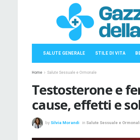
SALUTE GENERALE
STILE DI VITA
B
Home
Salute Sessuale e Ormonale
Testosterone e fer
cause, effetti e so
by
Silvia Morandi
in
Salute Sessuale e Ormonal