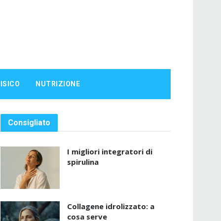
ISICO
NUTRIZIONE
Consigliato
I migliori integratori di
spirulina
Collagene idrolizzato: a
cosa serve