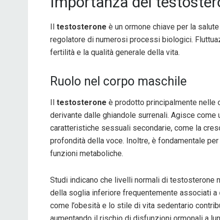
Importanza del testoste
Il
testosterone
è un ormone chiave per la salute
regolatore di numerosi processi biologici. Fluttuaz
fertilità e la qualità generale della vita.
Ruolo nel corpo maschile
Il
testosterone
è prodotto principalmente nelle ce
derivante dalle ghiandole surrenali. Agisce come
caratteristiche sessuali secondarie, come la cres
profondità della voce. Inoltre, è fondamentale per
funzioni metaboliche.
Studi indicano che livelli normali di testosterone 
della soglia inferiore frequentemente associati a
come l’obesità e lo stile di vita sedentario contri
aumentando il rischio di disfunzioni ormonali a lu