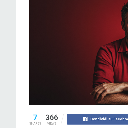
7
366
Condividi su Facebo
SHARES
VIEWS