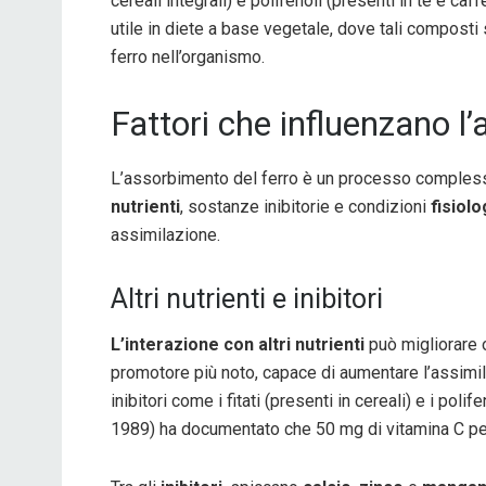
cereali integrali) e polifenoli (presenti in tè e ca
utile in diete a base vegetale, dove tali compost
ferro nell’organismo.
Fattori che influenzano l
L’assorbimento del ferro è un processo complesso
nutrienti
, sostanze inibitorie e condizioni
fisiol
assimilazione.
Altri nutrienti e inibitori
L’interazione con altri nutrienti
può migliorare o
promotore più noto, capace di aumentare l’assimi
inibitori come i fitati (presenti in cereali) e i poli
1989) ha documentato che 50 mg di vitamina C per 