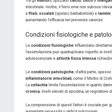
Tra gli
inibitori
, spiccano
calcio
,
zinco
e
manga
intestinale. Inoltre, il ferro eme non subisce rilev
a
fitati
,
ossalati
(spinaci, barbabietole) e
tannini
aumentando l’efficacia nel prevenire carenze.
Condizioni fisiologiche e patol
Le
condizioni fisiologiche
influenzano direttame
l’assimilazione può quadruplicare rispetto ai livell
adolescenziale e
attività fisica intensa
richiedon
Le
condizioni patologiche
, d’altra parte, spes
infiammatorie intestinali
, come il Morbo di Croh
La
celiachia
limita l’assimilazione in quanto dannegg
cronica
, livelli elevati di epcidina, un regolatore 
La comprensione di questi fattori è cruciale per g
aumentate necessità o deficit nutrizionali.