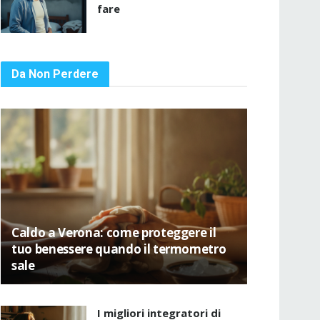
fare
Da Non Perdere
Caldo a Verona: come proteggere il
tuo benessere quando il termometro
sale
I migliori integratori di