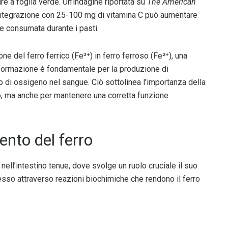
re a foglia verde. Un’indagine riportata su
The American
integrazione con 25-100 mg di vitamina C può aumentare
se consumata durante i pasti.
ione del ferro ferrico (Fe³⁺) in ferro ferroso (Fe²⁺), una
sformazione è fondamentale per la produzione di
o di ossigeno nel sangue. Ciò sottolinea l’importanza della
o, ma anche per mantenere una corretta funzione
nto del ferro
ell’intestino tenue, dove svolge un ruolo cruciale il suo
esso attraverso reazioni biochimiche che rendono il ferro