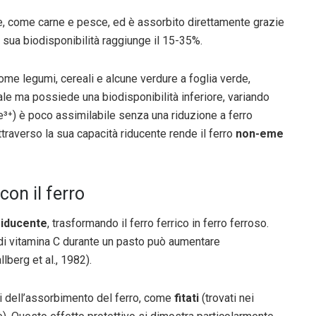
ale, come carne e pesce, ed è assorbito direttamente grazie
La sua biodisponibilità raggiunge il 15-35%.
come legumi, cereali e alcune verdure a foglia verde,
bale ma possiede una biodisponibilità inferiore, variando
e³⁺) è poco assimilabile senza una riduzione a ferro
ttraverso la sua capacità riducente rende il ferro
non-eme
con il ferro
riducente
, trasformando il ferro ferrico in ferro ferroso.
di vitamina C durante un pasto può aumentare
lberg et al., 1982).
ori dell’assorbimento del ferro, come
fitati
(trovati nei