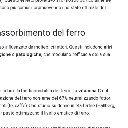
ffè). Questo effetto protettivo si dimostra particolarmente
i sono più comuni, promuovendo uno stato ottimale del
’assorbimento del ferro
 influenzato da molteplici fattori. Questi includono
altri
ogiche
o
patologiche
, che modulano l’efficacia della sua
 ridurre la biodisponibilità del ferro. La
vitamina C
è il
lazione del ferro non-eme del 67% neutralizzando fattori
fenoli (tè, caffè). Uno studio su donne in età fertile (Hallberg,
pasto ottimizzano il livello ematico di ferro.