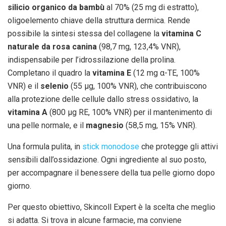
silicio organico da bambù
al 70% (25 mg di estratto),
oligoelemento chiave della struttura dermica. Rende
possibile la sintesi stessa del collagene la
vitamina C
naturale da rosa canina
(98,7 mg, 123,4% VNR),
indispensabile per l’idrossilazione della prolina.
Completano il quadro la
vitamina E
(12 mg α-TE, 100%
VNR) e il
selenio
(55 µg, 100% VNR), che contribuiscono
alla protezione delle cellule dallo stress ossidativo, la
vitamina A
(800 µg RE, 100% VNR) per il mantenimento di
una pelle normale, e il
magnesio
(58,5 mg, 15% VNR).
Una formula pulita, in
stick monodose
che protegge gli attivi
sensibili dall’ossidazione. Ogni ingrediente al suo posto,
per accompagnare il benessere della tua pelle giorno dopo
giorno.
Per questo obiettivo, Skincoll Expert è la scelta che meglio
si adatta. Si trova in alcune farmacie, ma conviene