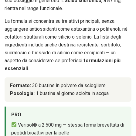
suo dosaggio è generoso. L’
acido ialuronico
, a 87 mg,
rientra nel range funzionale.
La formula si concentra su tre attivi principali, senza
aggiungere antiossidanti come astaxantina o polifenoli, né
cofattori strutturali come silicio o selenio. La lista degli
ingredienti include anche destrina resistente, sorbitolo,
sucralosio e biossido di silicio come eccipienti — un
aspetto da considerare se preferisci
formulazioni più
essenziali
.
Formato:
30 bustine in polvere da sciogliere
Posologia:
1 bustina al giorno sciolta in acqua
PRO
Verisol® a 2.500 mg — stessa forma brevettata di
peptidi bioattivi per la pelle