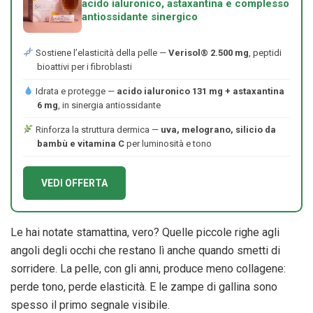
acido ialuronico, astaxantina e complesso
antiossidante sinergico
Sostiene l’elasticità della pelle —
Verisol® 2.500 mg
, peptidi
bioattivi per i fibroblasti
Idrata e protegge —
acido ialuronico 131 mg + astaxantina
6 mg
, in sinergia antiossidante
Rinforza la struttura dermica —
uva, melograno, silicio da
bambù e vitamina C
per luminosità e tono
VEDI OFFERTA
Le hai notate stamattina, vero? Quelle piccole righe agli
angoli degli occhi che restano lì anche quando smetti di
sorridere. La pelle, con gli anni, produce meno collagene:
perde tono, perde elasticità. E le zampe di gallina sono
spesso il primo segnale visibile.