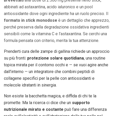
brevettati
alla dose di 2.500 mg presente nello stick,
abbinati ad astaxantina, acido ialuronico e un pool
antiossidante dove ogni ingrediente ha un ruolo preciso. Il
formato in stick monodose
è un dettaglio che apprezzo,
perché preserva dalla degradazione ossidativa ingredienti
sensibili come la vitamina C e l’astaxantina. Se cerchi una
formula pensata con criterio, merita la tua attenzione.
Prenderti cura delle zampe di gallina richiede un approccio
su più fronti:
protezione solare quotidiana
, una routine
topica mirata per il contorno occhi e — se vuoi agire anche
dall’interno — un integratore che combini peptidi di
collagene specifici per la pelle con antiossidanti e
molecole idratanti in sinergia.
Non esiste la bacchetta magica, e diffida di chi te la
promette. Ma la ricerca ci dice che un
supporto
nutrizionale mirato e costante
può fare una differenza