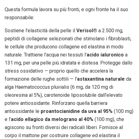
Questa formula lavora su più fronti, e ogni fronte ha il suo
responsabile:
Sostiene l’elasticità della pelle il
Verisol®
a 2.500 mg,
peptidi di collagene selezionati che stimolano i fibroblasti,
le cellule che producono collagene ed elastina in modo
naturale. Trattiene l’acqua nei tessuti l’
acido ialuronico
a
131 mg, per una pelle più idratata e distesa. Protegge dallo
stress ossidativo — proprio quello che accelera la
formazione delle rughe sottili — l’
astaxantina naturale
da
alga Haematococcus pluvialis (6 mg, da 120 mg di
oleoresina al 5%), carotenoide liposolubile dall’elevato
potere antiossidante. Rinforzano quella barriera
antiossidante le
proantocianidine da uva al 95%
(100 mg)
e l’
acido ellagico da melograno al 40%
(100 mg), che
agiscono su fronti diversi dei radicali liberi. Fornisce al
corpo il mattone per costruire collagene ed elastina il