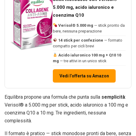
5.000 mg, acido ialuronico e
coenzima Q10
Verisol® 5.000 mg
— stick pronto da
bere, nessuna preparazione
14 stick per confezione
— formato
compatto per cicli brevi
Acido ialuronico 100 mg + Q10 10
mg
— tre attivi in un unico stick
Vedi l’offerta su Amazon
Equilibra propone una formula che punta sulla
semplicità
:
Verisol® a 5.000 mg per stick, acido ialuronico a 100 mg e
coenzima Q10 a 10 mg. Tre ingredienti, nessuna
complessità.
Il formato è pratico — stick monodose pronti da bere, senza