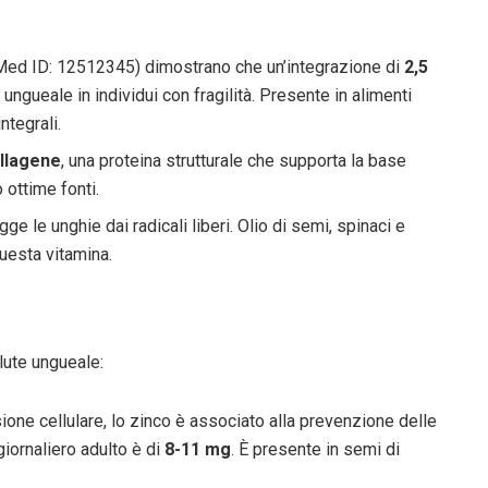
bMed ID: 12512345) dimostrano che un’integrazione di
2,5
ungueale in individui con fragilità. Presente in alimenti
ntegrali.
llagene
, una proteina strutturale che supporta la base
 ottime fonti.
e le unghie dai radicali liberi. Olio di semi, spinaci e
uesta vitamina.
alute ungueale:
sione cellulare, lo zinco è associato alla prevenzione delle
iornaliero adulto è di
8-11 mg
. È presente in semi di