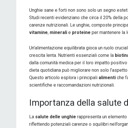
Unghie sane e forti non sono solo un segno esteti
Studi recenti evidenziano che circa il 20% della p
carenze nutrizionali. Le unghie, composte princip
vitamine
,
minerali
e
proteine
per mantenere la lo
Un’alimentazione equilibrata gioca un ruolo crucia
crescita lenta. Nutrienti essenziali come la
biotin
dalla comunità medica per il loro impatto positivo 
dieta quotidiana può migliorare non solo l’aspett
Questo articolo esplora i principali
alimenti
che f
scientifiche e raccomandazioni nutrizionali.
Importanza della salute d
La
salute delle unghie
rappresenta un elemento ch
riflettendo potenziali carenze o squilibri nell’organ