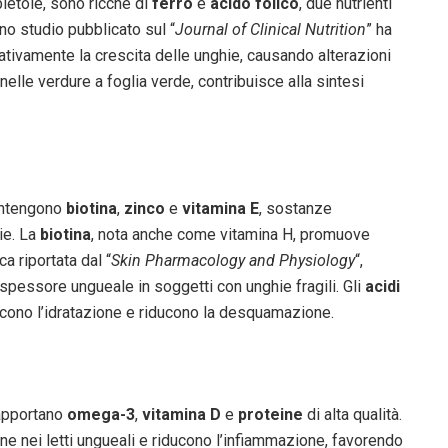
bietole, sono ricche di
ferro
e
acido folico
, due nutrienti
no studio pubblicato sul “
Journal of Clinical Nutrition
” ha
ativamente la crescita delle unghie, causando alterazioni
nelle verdure a foglia verde, contribuisce alla sintesi
contengono
biotina
,
zinco
e
vitamina E
, sostanze
ie. La
biotina
, nota anche come vitamina H, promuove
a riportata dal “
Skin Pharmacology and Physiology
“,
o spessore ungueale in soggetti con unghie fragili. Gli
acidi
scono l’idratazione e riducono la desquamazione.
apportano
omega-3
,
vitamina D
e
proteine
di alta qualità.
ne nei letti ungueali e riducono l’infiammazione, favorendo