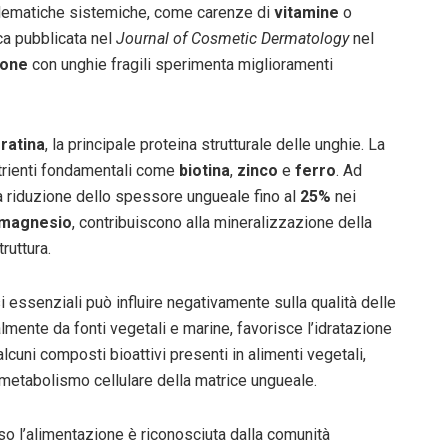
oblematiche sistemiche, come carenze di
vitamine
o
erca pubblicata nel
Journal of Cosmetic Dermatology
nel
sone
con unghie fragili sperimenta miglioramenti
ratina
, la principale proteina strutturale delle unghie. La
trienti fondamentali come
biotina
,
zinco
e
ferro
. Ad
 riduzione dello spessore ungueale fino al
25%
nei
magnesio
, contribuiscono alla mineralizzazione della
ruttura.
i essenziali può influire negativamente sulla qualità delle
palmente da fonti vegetali e marine, favorisce l’idratazione
 alcuni composti bioattivi presenti in alimenti vegetali,
 metabolismo cellulare della matrice ungueale.
rso l’alimentazione è riconosciuta dalla comunità