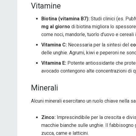
Vitamine
Biotina (vitamina B7):
Studi clinici (es. Pu
mg al giorno
di biotina migliora lo spessore 
come noci, mandorle, tuorlo d’uovo e cereali i
Vitamina C:
Necessaria per la sintesi del
co
delle unghie. Agrumi, kiwi e peperoni ne sono
Vitamina E:
Potente antiossidante che protegg
avocado contengono alte concentrazioni di q
Minerali
Alcuni minerali esercitano un ruolo chiave nella s
Zinco:
Imprescindibile per la crescita e divi
macchie bianche sulle unghie. Il fabbisogno g
zucca, carne e latticini.