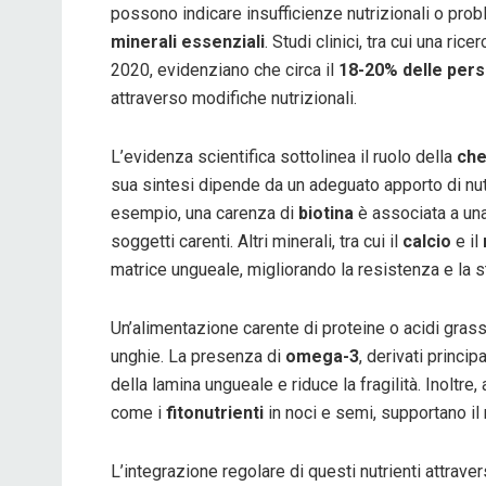
possono indicare insufficienze nutrizionali o pr
minerali essenziali
. Studi clinici, tra cui una ric
2020, evidenziano che circa il
18-20% delle per
attraverso modifiche nutrizionali.
L’evidenza scientifica sottolinea il ruolo della
che
sua sintesi dipende da un adeguato apporto di nu
esempio, una carenza di
biotina
è associata a una
soggetti carenti. Altri minerali, tra cui il
calcio
e il
matrice ungueale, migliorando la resistenza e la st
Un’alimentazione carente di proteine o acidi grass
unghie. La presenza di
omega-3
, derivati princi
della lamina ungueale e riduce la fragilità. Inoltre,
come i
fitonutrienti
in noci e semi, supportano il
L’integrazione regolare di questi nutrienti attrave