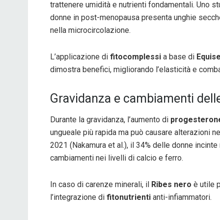
trattenere umidità e nutrienti fondamentali. Uno st
donne in post-menopausa presenta unghie secche e
nella microcircolazione.
L’applicazione di
fitocomplessi
a base di
Equis
dimostra benefici, migliorando l’elasticità e com
Gravidanza e cambiamenti dell
Durante la gravidanza, l’aumento di
progesteron
ungueale più rapida ma può causare alterazioni ne
2021 (Nakamura et al.), il 34% delle donne incinte
cambiamenti nei livelli di calcio e ferro.
In caso di carenze minerali, il
Ribes nero
è utile 
l’integrazione di
fitonutrienti
anti-infiammatori.