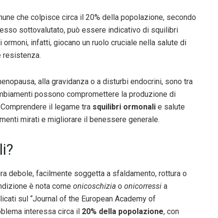
ne che colpisce circa il 20% della popolazione, secondo
sso sottovalutato, può essere indicativo di squilibri
li ormoni, infatti, giocano un ruolo cruciale nella salute di
e resistenza.
menopausa, alla gravidanza o a disturbi endocrini, sono tra
i cambiamenti possono compromettere la produzione di
. Comprendere il legame tra
squilibri ormonali
e salute
menti mirati e migliorare il benessere generale.
li?
ura debole, facilmente soggetta a sfaldamento, rottura o
condizione è nota come
onicoschizia
o
onicorressi
a
licati sul “Journal of the European Academy of
blema interessa circa il
20% della popolazione
, con