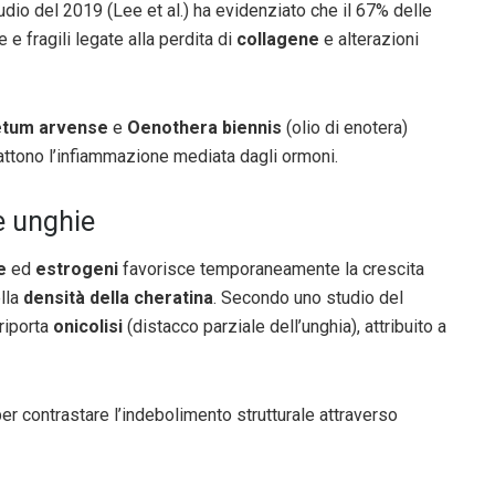
udio del 2019 (Lee et al.) ha evidenziato che il 67% delle
 fragili legate alla perdita di
collagene
e alterazioni
etum arvense
e
Oenothera biennis
(olio di enotera)
battono l’infiammazione mediata dagli ormoni.
e unghie
e
ed
estrogeni
favorisce temporaneamente la crescita
lla
densità della cheratina
. Secondo uno studio del
 riporta
onicolisi
(distacco parziale dell’unghia), attribuito a
per contrastare l’indebolimento strutturale attraverso