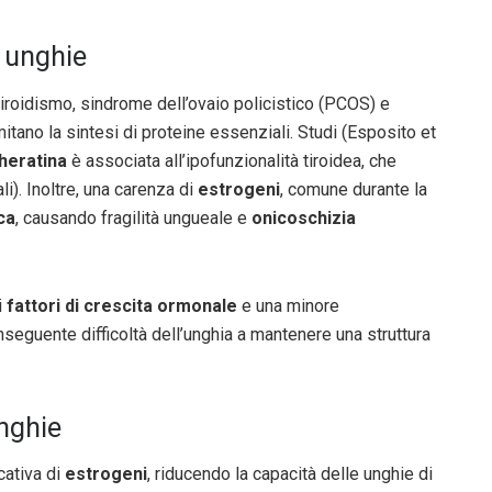
e unghie
tiroidismo, sindrome dell’ovaio policistico (PCOS) e
mitano la sintesi di proteine essenziali. Studi (Esposito et
heratina
è associata all’ipofunzionalità tiroidea, che
i). Inoltre, una carenza di
estrogeni
, comune durante la
ca
, causando fragilità ungueale e
onicoschizia
i
fattori di crescita ormonale
e una minore
nseguente difficoltà dell’unghia a mantenere una struttura
unghie
cativa di
estrogeni
, riducendo la capacità delle unghie di