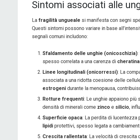
Sintomi associati alle ungh
La
fragilità ungueale
si manifesta con segni speci
Questi sintomi possono variare in base all’intensi
segnali comuni includono:
Sfaldamento delle unghie (onicoschizia)
:
spesso correlata a una carenza di
cheratina
Linee longitudinali (onicorressi)
: La compa
associata a una ridotta coesione delle cellule
estrogeni
durante la menopausa, contribuis
Rotture frequenti
: Le unghie appaiono più 
densità di minerali come
zinco
e
silicio
, inf
Superficie opaca
: La perdita di lucentezz
lipidi
protettivi, spesso legata a cambiamenti
Crescita rallentata
: La velocità di crescita