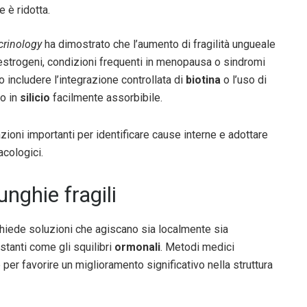
 è ridotta.
crinology
ha dimostrato che l’aumento di fragilità ungueale
i estrogeni, condizioni frequenti in menopausa o sindromi
 includere l’integrazione controllata di
biotina
o l’uso di
co in
silicio
facilmente assorbibile.
azioni importanti per identificare cause interne e adottare
acologici.
nghie fragili
hiede soluzioni che agiscano sia localmente sia
tanti come gli squilibri
ormonali
. Metodi medici
er favorire un miglioramento significativo nella struttura