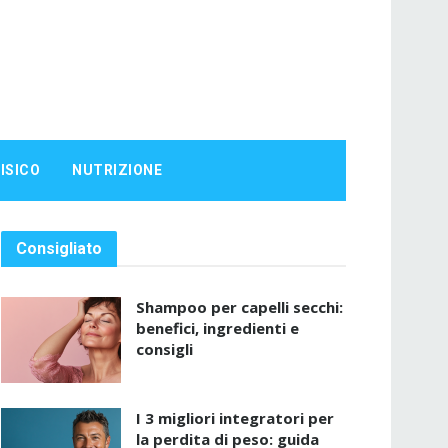
ISICO
NUTRIZIONE
Consigliato
Shampoo per capelli secchi:
benefici, ingredienti e
consigli
I 3 migliori integratori per
la perdita di peso: guida