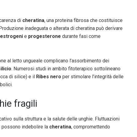
 carenza di
cheratina
, una proteina fibrosa che costituisce
 Produzione inadeguata o alterata di cheratina può derivare
estrogeni
e
progesterone
durante fasi come
ione al letto ungueale complicano l’assorbimento dei
ilicio
. Numerosi studi in ambito fitoterapico sottolineano
icca di silice) e il
Ribes nero
per stimolare l’integrità delle
olici.
ie fragili
ativo sulla struttura e la salute delle unghie. Fluttuazioni
ni possono indebolire la
cheratina
, compromettendo