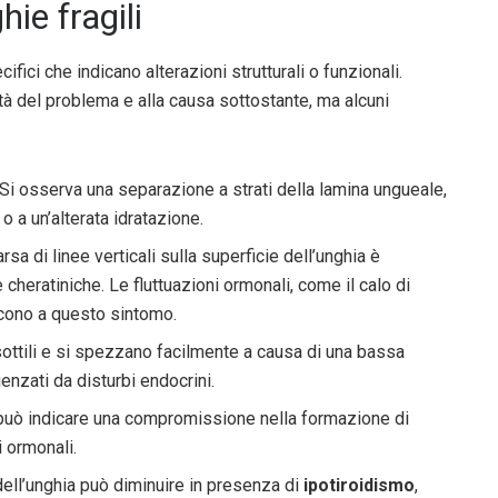
ie fragili
fici che indicano alterazioni strutturali o funzionali.
tà del problema e alla causa sottostante, ma alcuni
 Si osserva una separazione a strati della lamina ungueale,
o a un’alterata idratazione.
rsa di linee verticali sulla superficie dell’unghia è
 cheratiniche. Le fluttuazioni ormonali, come il calo di
cono a questo sintomo.
sottili e si spezzano facilmente a causa di una bassa
luenzati da disturbi endocrini.
a può indicare una compromissione nella formazione di
 ormonali.
 dell’unghia può diminuire in presenza di
ipotiroidismo
,