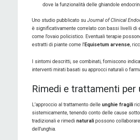
dove la funzionalità delle ghiandole endocrine
Uno studio pubblicato su
Journal of Clinical Endo
è significativamente correlato con bassi livelli d
come l’ovaio policistico. Eventuali terapie possono
estratti di piante come l’
Equisetum arvense
, ric
I sintomi descritti, se combinati, forniscono indic
interventi mirati basati su approcci naturali o farm
Rimedi e trattamenti per u
L’approccio al trattamento delle
unghie fragili
ric
sistemicamente, tenendo conto delle cause sottos
tradizionali e rimedi
naturali
possono collaborare p
dell’unghia.