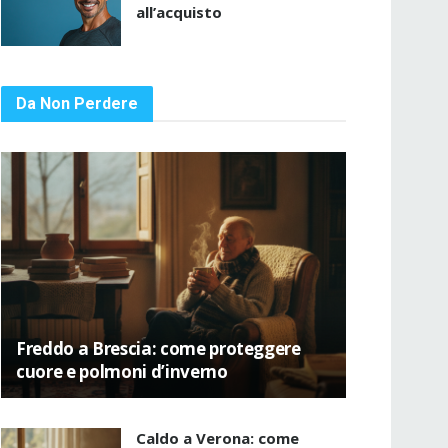
all’acquisto
Da Non Perdere
Freddo a Brescia: come proteggere
cuore e polmoni d’inverno
Caldo a Verona: come