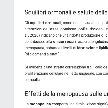
Squilibri ormonali e salute dell
Gli
squilibri ormonali
, come quelli causati da ipo
alterazioni dell’asse ipotalamo-ipofisi-tiroideo, li
al., 2020) indicano che una ridotta produzione di
c
contribuisce alla
onicorressi
(fessure longitudinal
menopausa, abbassa i livelli di
idratazione lipidi
(sfaldamenti a strati).
Si evidenzia una stretta correlazione tra il calo de
proliferazione cellulare nel letto ungueale, con co
compatta.
Effetti della menopausa sulle 
La
menopausa
comporta una diminuzione signifi