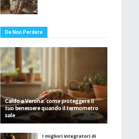
Da Non Perdere
Caldo a Verona: come proteggere il
tuo benessere quando il termometro
sale
I migliori integratori di