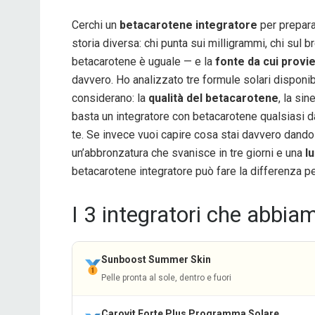
Cerchi un
betacarotene integratore
per preparar
storia diversa: chi punta sui milligrammi, chi sul brev
betacarotene è uguale — e la
fonte da cui provi
davvero. Ho analizzato tre formule solari disponi
considerano: la
qualità del betacarotene
, la sin
basta un integratore con betacarotene qualsiasi da
te. Se invece vuoi capire cosa stai davvero dando a
un’abbronzatura che svanisce in tre giorni e una
l
betacarotene integratore può fare la differenza per
I 3 integratori che abbia
Sunboost Summer Skin
Pelle pronta al sole, dentro e fuori
Carovit Forte Plus Programma Solare