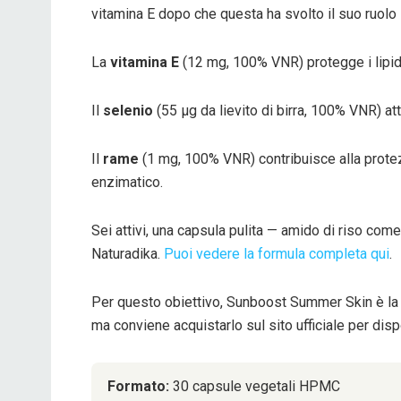
vitamina E dopo che questa ha svolto il suo ruol
La
vitamina E
(12 mg, 100% VNR) protegge i lipidi
Il
selenio
(55 μg da lievito di birra, 100% VNR) att
Il
rame
(1 mg, 100% VNR) contribuisce alla protez
enzimatico.
Sei attivi, una capsula pulita — amido di riso com
Naturadika.
Puoi vedere la formula completa qui
.
Per questo obiettivo, Sunboost Summer Skin è la s
ma conviene acquistarlo sul sito ufficiale per disp
Formato:
30 capsule vegetali HPMC