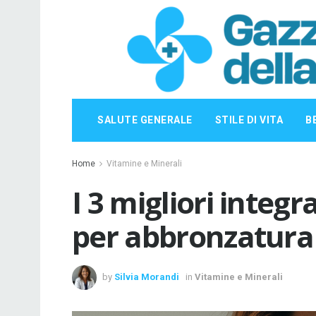
SALUTE GENERALE
STILE DI VITA
B
Home
Vitamine e Minerali
I 3 migliori integ
per abbronzatura
by
Silvia Morandi
in
Vitamine e Minerali