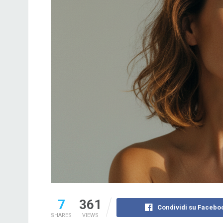
7
361
Condividi su Facebo
SHARES
VIEWS