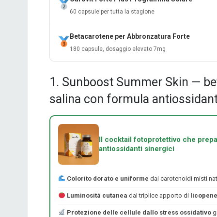
60 capsule per tutta la stagione
Betacarotene per Abbronzatura Forte
180 capsule, dosaggio elevato 7mg
1. Sunboost Summer Skin — beta
salina con formula antiossidan
Il cocktail fotoprotettivo che prepa
antiossidanti sinergici
Colorito dorato e uniforme
dai carotenoidi misti nat
Luminosità cutanea
dal triplice apporto di
licopene
Protezione delle cellule dallo stress ossidativo
gr