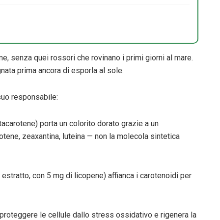
me, senza quei rossori che rovinano i primi giorni al mare.
gnata prima ancora di esporla al sole.
 suo responsabile:
acarotene) porta un colorito dorato grazie a un
otene, zeaxantina, luteina — non la molecola sintetica
estratto, con 5 mg di licopene) affianca i carotenoidi per
oteggere le cellule dallo stress ossidativo e rigenera la