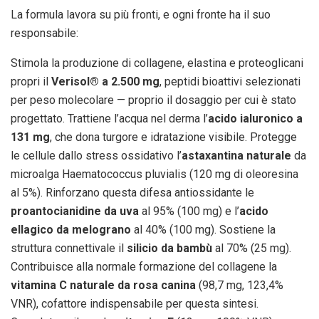
La formula lavora su più fronti, e ogni fronte ha il suo
responsabile:
Stimola la produzione di collagene, elastina e proteoglicani
propri il
Verisol® a 2.500 mg
, peptidi bioattivi selezionati
per peso molecolare — proprio il dosaggio per cui è stato
progettato. Trattiene l’acqua nel derma l’
acido ialuronico a
131 mg
, che dona turgore e idratazione visibile. Protegge
le cellule dallo stress ossidativo l’
astaxantina naturale
da
microalga Haematococcus pluvialis (120 mg di oleoresina
al 5%). Rinforzano questa difesa antiossidante le
proantocianidine da uva
al 95% (100 mg) e l’
acido
ellagico da melograno
al 40% (100 mg). Sostiene la
struttura connettivale il
silicio da bambù
al 70% (25 mg).
Contribuisce alla normale formazione del collagene la
vitamina C naturale da rosa canina
(98,7 mg, 123,4%
VNR), cofattore indispensabile per questa sintesi.