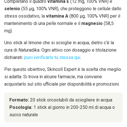
Completano il quadro
vitamina E
(12 mg, 100% VNR) e
selenio
(55 µg, 100% VNR), che proteggono le cellule dallo
stress ossidativo, la
vitamina A
(800 µg, 100% VNR) per il
mantenimento di una pelle normale e il
magnesio
(58,5
mg).
Uno stick al limone che si scioglie in acqua, dietro c’è la
cura di Naturadika. Ogni attivo con dosaggio e titolazione
dichiarati:
puoi verificarlo tu stessa qui
.
Per questo obiettivo, Skincoll Expert è la scelta che meglio
si adatta. Si trova in alcune farmacie, ma conviene
acquistarlo sul sito ufficiale per disponibilità e promozioni.
Formato:
20 stick orosolubili da sciogliere in acqua
Posologia:
1 stick al giorno in 200-250 ml di acqua o
succo naturale