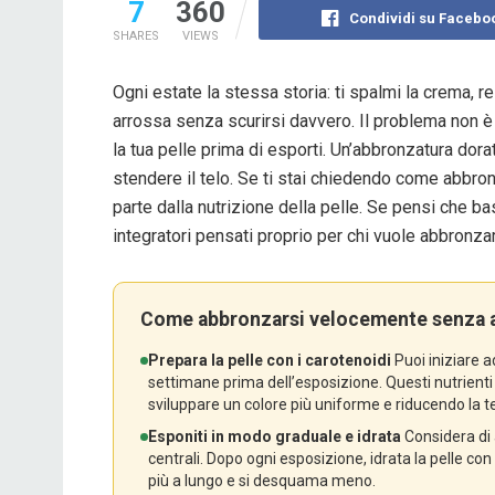
7
360
Condividi su Facebo
SHARES
VIEWS
Ogni estate la stessa storia: ti spalmi la crema, re
arrossa senza scurirsi davvero. Il problema non è
la tua pelle prima di esporti. Un’abbronzatura dora
stendere il telo. Se ti stai chiedendo come abbro
parte dalla nutrizione della pelle. Se pensi che bast
integratori pensati proprio per chi vuole abbronza
Come abbronzarsi velocemente senza ar
Prepara la pelle con i carotenoidi
Puoi iniziare 
settimane prima dell’esposizione. Questi nutrienti t
sviluppare un colore più uniforme e riducendo la 
Esponiti in modo graduale e idrata
Considera di 
centrali. Dopo ogni esposizione, idrata la pelle con 
più a lungo e si desquama meno.