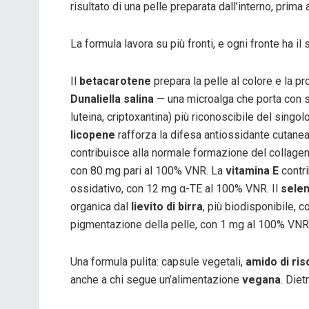
risultato di una pelle preparata dall’interno, prima 
La formula lavora su più fronti, e ogni fronte ha il
Il
betacarotene
prepara la pelle al colore e la p
Dunaliella salina
— una microalga che porta con sé
luteina, criptoxantina) più riconoscibile del singol
licopene
rafforza la difesa antiossidante cutanea,
contribuisce alla normale formazione del collagene
con 80 mg pari al 100% VNR. La
vitamina E
contri
ossidativo, con 12 mg α-TE al 100% VNR. Il
selen
organica dal
lievito di birra
, più biodisponibile, 
pigmentazione della pelle, con 1 mg al 100% VNR
Una formula pulita: capsule vegetali,
amido di ris
anche a chi segue un’alimentazione
vegana
. Diet