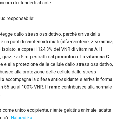
ancora di stenderti al sole.
 suo responsabile:
rotegge dallo stress ossidativo, perché arriva dalla
 un pool di carotenoidi misti (alfa-carotene, zeaxantina,
o isolato, e copre il 124,3% dei VNR di vitamina A. Il
 grazie ai 5 mg estratti dal
pomodoro
. La
vitamina C
 e alla protezione delle cellule dallo stress ossidativo,
buisce alla protezione delle cellule dallo stress
io
accompagna la difesa antiossidante e arriva in forma
con 55 μg al 100% VNR. Il
rame
contribuisce alla normale
.
o
come unico eccipiente, niente gelatina animale, adatta
ro c’è
Naturadika
.