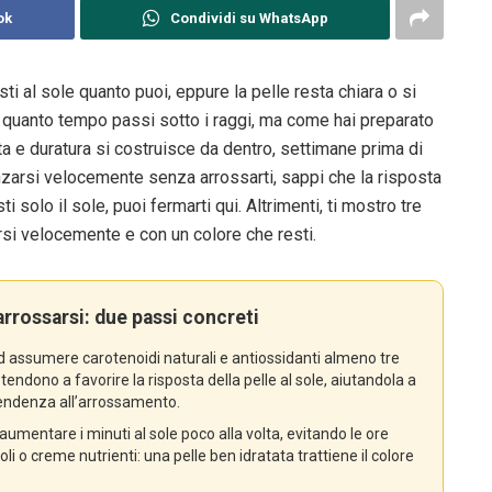
ok
Condividi su WhatsApp
sti al sole quanto puoi, eppure la pelle resta chiara o si
 quanto tempo passi sotto i raggi, ma come hai preparato
ta e duratura si costruisce da dentro, settimane prima di
nzarsi velocemente senza arrossarti, sappi che la risposta
i solo il sole, puoi fermarti qui. Altrimenti, ti mostro tre
rsi velocemente e con un colore che resti.
rossarsi: due passi concreti
ad assumere carotenoidi naturali e antiossidanti almeno tre
endono a favorire la risposta della pelle al sole, aiutandola a
tendenza all’arrossamento.
aumentare i minuti al sole poco alla volta, evitando le ore
oli o creme nutrienti: una pelle ben idratata trattiene il colore