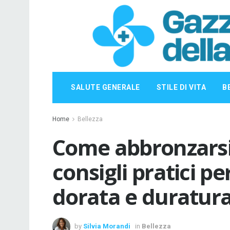
SALUTE GENERALE
STILE DI VITA
B
Home
Bellezza
Come abbronzarsi
consigli pratici p
dorata e duratur
by
Silvia Morandi
in
Bellezza