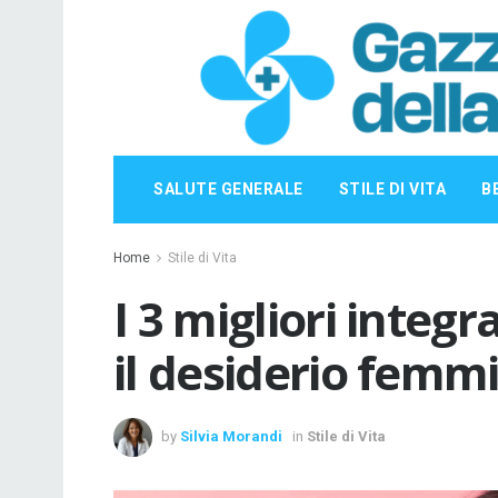
SALUTE GENERALE
STILE DI VITA
B
Home
Stile di Vita
I 3 migliori integ
il desiderio femmi
by
Silvia Morandi
in
Stile di Vita