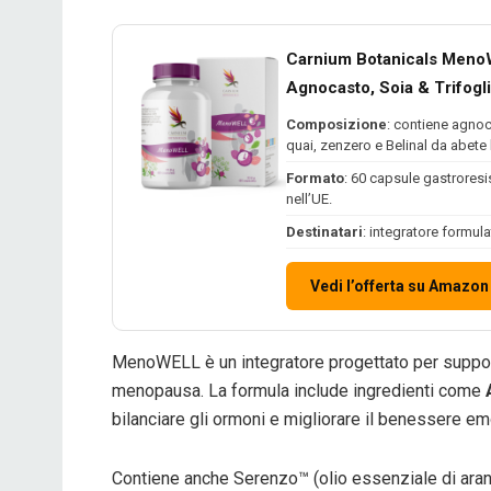
Carnium Botanicals MenoW
Agnocasto, Soia & Trifog
Composizione
: contiene agnoc
quai, zenzero e Belinal da abete
Formato
: 60 capsule gastroresis
nell’UE.
Destinatari
: integratore formul
Vedi l’offerta su Amazon
MenoWELL è un integratore progettato per suppor
menopausa. La formula include ingredienti come
bilanciare gli ormoni e migliorare il benessere e
Contiene anche Serenzo™ (olio essenziale di aranci