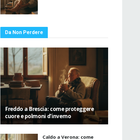
Da Non Perdere
Freddo a Brescia: come proteggere
cuore e polmoni d’inverno
Caldo a Verona: come