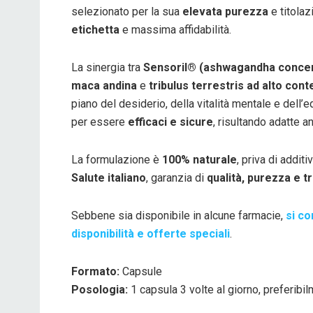
selezionato per la sua
elevata purezza
e titola
etichetta
e massima affidabilità.
La sinergia tra
Sensoril® (ashwagandha concentr
maca andina
e
tribulus terrestris ad alto con
piano del desiderio, della vitalità mentale e dell
per essere
efficaci e sicure
, risultando adatte a
La formulazione è
100% naturale
, priva di additi
Salute italiano
, garanzia di
qualità, purezza e tr
Sebbene sia disponibile in alcune farmacie,
si co
disponibilità e offerte speciali
.
Formato:
Capsule
Posologia:
1 capsula 3 volte al giorno, preferibil