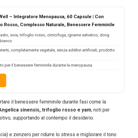
ell – Integratore Menopausa, 60 Capsule | Con
lio Rosso, Complesso Naturale, Benessere Femminile
asto, soia, trifoglio rosso, cimicifuga, igname selvatico, dong
 bianco.
tenti, completamente vegetale, senza additivi artificiali, prodotto
ato per il benessere femminile durante la menopausa.
tare il benessere femminile durante fasi come la
Angelica sinensis, trifoglio rosso e yam
, noti per
motivo, supportando al contempo il desiderio.
a) e zenzero per ridurre lo stress e migliorare il tono