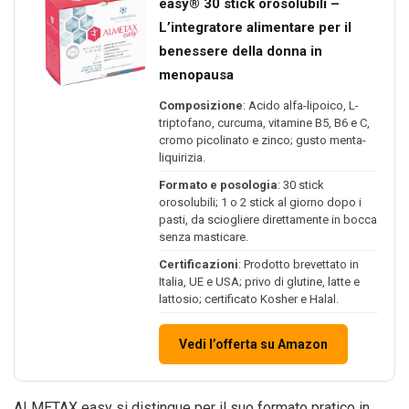
easy® 30 stick orosolubili –
L’integratore alimentare per il
benessere della donna in
menopausa
Composizione
: Acido alfa-lipoico, L-
triptofano, curcuma, vitamine B5, B6 e C,
cromo picolinato e zinco; gusto menta-
liquirizia.
Formato e posologia
: 30 stick
orosolubili; 1 o 2 stick al giorno dopo i
pasti, da sciogliere direttamente in bocca
senza masticare.
Certificazioni
: Prodotto brevettato in
Italia, UE e USA; privo di glutine, latte e
lattosio; certificato Kosher e Halal.
Vedi l’offerta su Amazon
ALMETAX easy si distingue per il suo formato pratico in