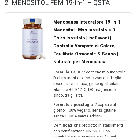
2. MENOSITOL FEM 19-in-1 – QSTA
Menopausa Integratore 19-in-1
Menositol | Myo Inositolo e D
Chiro Inositolo | Isoflavoni |
Controllo Vampate di Calore,
Equilibrio Ormonale & Sonno |
Naturale per Menopausa
Formula 19-in-1
: contiene mio-inositolo,
D-chiro-inositolo, isoflavoni di trifoglio
rosso, salvia, maca, ginseng siberiano,
vitamine B6, B12, C, D3, magnesio e
zinco, tra gli altri.
Formato e posologia
: 2 capsule al
giorno; 100% vegano, senza glutine,
senza OGM e senza additivi.
Certificazioni
: prodotto in stabilimenti
con certificazione GMP/ISO; uso
consigliato per un minimo di 3 mesi.