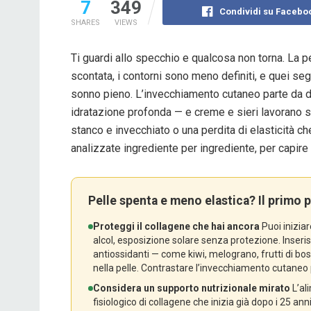
7
349
Condividi su Facebo
SHARES
VIEWS
Ti guardi allo specchio e qualcosa non torna. La p
scontata, i contorni sono meno definiti, e quei 
sonno pieno. L’invecchiamento cutaneo parte da de
idratazione profonda — e creme e sieri lavorano so
stanco e invecchiato o una perdita di elasticità che
analizzate ingrediente per ingrediente, per capire c
Pelle spenta e meno elastica? Il primo p
Proteggi il collagene che hai ancora
Puoi iniziar
alcol, esposizione solare senza protezione. Inserisc
antiossidanti — come kiwi, melograno, frutti di b
nella pelle. Contrastare l’invecchiamento cutaneo 
Considera un supporto nutrizionale mirato
L’al
fisiologico di collagene che inizia già dopo i 25 an