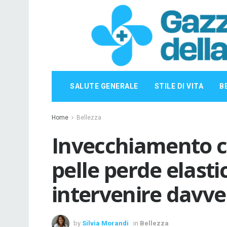
SALUTE GENERALE
STILE DI VITA
B
Home
Bellezza
Invecchiamento c
pelle perde elasti
intervenire davve
by
Silvia Morandi
in
Bellezza