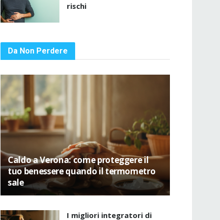
rischi
Da Non Perdere
Caldo a Verona: come proteggere il
tuo benessere quando il termometro
sale
I migliori integratori di