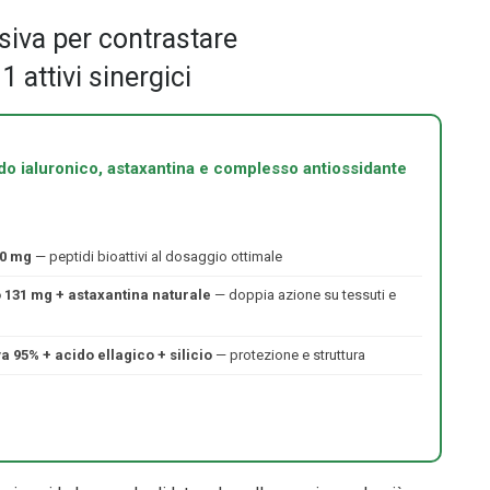
siva per contrastare
 attivi sinergici
o ialuronico, astaxantina e complesso antiossidante
00 mg
— peptidi bioattivi al dosaggio ottimale
 131 mg + astaxantina naturale
— doppia azione su tessuti e
 95% + acido ellagico + silicio
— protezione e struttura