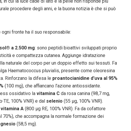
 in cui la luce cade di lato e la pelle non risponde più
rale procedere degli anni, e la buona notizia è che si può
e ogni fronte ha il suo responsabile:
sol® a 2.500 mg
: sono peptidi bioattivi sviluppati proprio
sticità e compattezza cutanea. Aggiunge idratazione
la naturale del corpo per un doppio effetto sui tessuti. Fa
lga Haematococcus pluvialis, presente come oleoresina
a. Rinforzano la difesa le
proantocianidine d’uva al 95%
0%
(100 mg), che affiancano l’azione antiossidante.
tress ossidativo la
vitamina C
da rosa canina (98,7 mg,
α-TE, 100% VNR) e dal
selenio
(55 µg, 100% VNR).
a
vitamina A
(800 µg RE, 100% VNR). Fa da cofattore
al 70%), che accompagna la normale formazione dei
gnesio
(58,5 mg).