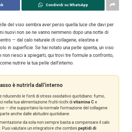
ok
Condividi su WhatsApp
elle del viso sembra aver perso quella luce che davi per
segni nuovi non se ne vanno nemmeno dopo una notte di
ntro — dal calo naturale di collagene, elastina e
lo in superficie. Se hai notato una pelle spenta, un viso
 non riesci a spiegarti, qui trovi tre formule a confronto,
ome nutrire la tua pelle dall’interno.
asso è nutrirla dall’interno
e riducendo le fonti di stress ossidativo quotidiano: fumo,
i nella tua alimentazione frutti ricchi di
vitamina C
e
osco — che supportano la normale formazione del collagene
parte anche dalle abitudini quotidiane.
imentazione da sola non sempre basta a compensare il calo
ni. Puoi valutare un integratore che combini
peptidi di