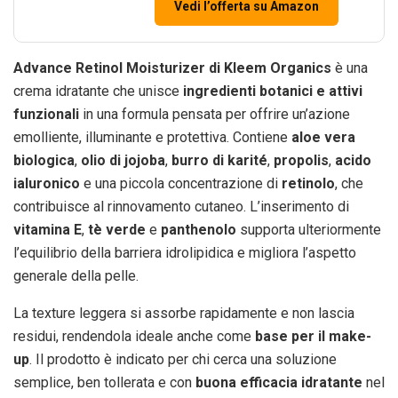
Vedi l’offerta su Amazon
Advance Retinol Moisturizer di Kleem Organics
è una
crema idratante che unisce
ingredienti botanici e attivi
funzionali
in una formula pensata per offrire un’azione
emolliente, illuminante e protettiva. Contiene
aloe vera
biologica
,
olio di jojoba
,
burro di karité
,
propolis
,
acido
ialuronico
e una piccola concentrazione di
retinolo
, che
contribuisce al rinnovamento cutaneo. L’inserimento di
vitamina E
,
tè verde
e
panthenolo
supporta ulteriormente
l’equilibrio della barriera idrolipidica e migliora l’aspetto
generale della pelle.
La texture leggera si assorbe rapidamente e non lascia
residui, rendendola ideale anche come
base per il make-
up
. Il prodotto è indicato per chi cerca una soluzione
semplice, ben tollerata e con
buona efficacia idratante
nel