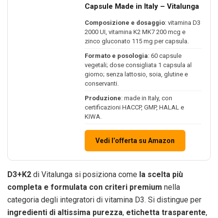
Capsule Made in Italy – Vitalunga
Composizione e dosaggio
: vitamina D3
2000 UI, vitamina K2 MK7 200 mcg e
zinco gluconato 115 mg per capsula.
Formato e posologia
: 60 capsule
vegetali; dose consigliata 1 capsula al
giorno; senza lattosio, soia, glutine e
conservanti.
Produzione
: made in Italy, con
certificazioni HACCP, GMP, HALAL e
KIWA.
Vedi l’offerta su Amazon
D3+K2
di Vitalunga si posiziona come
la scelta più
completa e formulata con criteri premium
nella
categoria degli integratori di vitamina D3. Si distingue per
ingredienti di altissima purezza
,
etichetta trasparente
,