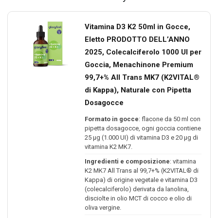
Vitamina D3 K2 50ml in Gocce,
Eletto PRODOTTO DELL’ANNO
2025, Colecalciferolo 1000 UI per
Goccia, Menachinone Premium
99,7+% All Trans MK7 (K2VITAL®
di Kappa), Naturale con Pipetta
Dosagocce
Formato in gocce
: flacone da 50 ml con
pipetta dosagocce, ogni goccia contiene
25 µg (1.000 UI) di vitamina D3 e 20 µg di
vitamina K2 MK7.
Ingredienti e composizione
: vitamina
K2 MK7 All Trans al 99,7+% (K2VITAL® di
Kappa) di origine vegetale e vitamina D3
(colecalciferolo) derivata da lanolina,
disciolte in olio MCT di cocco e olio di
oliva vergine.