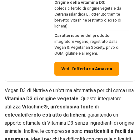
Origine della vitamina D3
:
colecalciferolo di origine vegetale da
Cetraria islandica L., ottenuto tramite
brevetto Vitashine (estratto oleoso di
licheni).
Caratteristiche del prodotto
:
integratore vegano, registrato dalla
Vegan & Vegetarian Society, privo di
OGM, glutine e allergeni.
Vedi l’offerta su Amazon
Vegan D3 di Nutriva è un’ottima alternativa per chi cerca una
Vitamina D3 di origine vegetale
. Questo integratore
utilizza
Vitashine®, un’esclusiva fonte di
colecalciferolo estratto da licheni
, garantendo un
apporto ottimale di Vitamina D3 senza ingredienti di origine
animale. Inoltre, le compresse sono
masticabili e facili da
assumere
, ideali per chi ha difficoltà con capsule o liquidi.