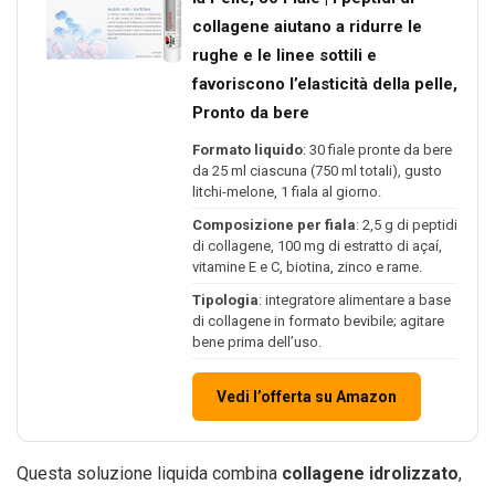
collagene aiutano a ridurre le
rughe e le linee sottili e
favoriscono l’elasticità della pelle,
Pronto da bere
Formato liquido
: 30 fiale pronte da bere
da 25 ml ciascuna (750 ml totali), gusto
litchi-melone, 1 fiala al giorno.
Composizione per fiala
: 2,5 g di peptidi
di collagene, 100 mg di estratto di açaí,
vitamine E e C, biotina, zinco e rame.
Tipologia
: integratore alimentare a base
di collagene in formato bevibile; agitare
bene prima dell’uso.
Vedi l’offerta su Amazon
Questa soluzione liquida combina
collagene idrolizzato
,