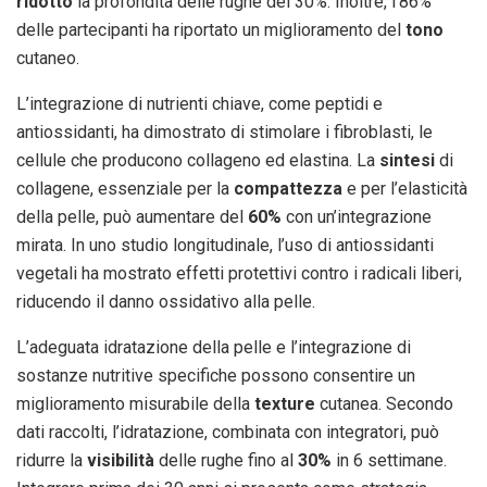
ridotto
la profondità delle rughe del 30%. Inoltre, l’86%
delle partecipanti ha riportato un miglioramento del
tono
cutaneo.
L’integrazione di nutrienti chiave, come peptidi e
antiossidanti, ha dimostrato di stimolare i fibroblasti, le
cellule che producono collageno ed elastina. La
sintesi
di
collagene, essenziale per la
compattezza
e per l’elasticità
della pelle, può aumentare del
60%
con un’integrazione
mirata. In uno studio longitudinale, l’uso di antiossidanti
vegetali ha mostrato effetti protettivi contro i radicali liberi,
riducendo il danno ossidativo alla pelle.
L’adeguata idratazione della pelle e l’integrazione di
sostanze nutritive specifiche possono consentire un
miglioramento misurabile della
texture
cutanea. Secondo
dati raccolti, l’idratazione, combinata con integratori, può
ridurre la
visibilità
delle rughe fino al
30%
in 6 settimane.